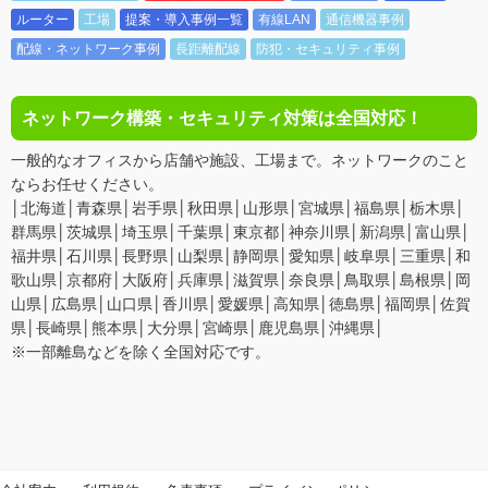
ルーター
工場
提案・導入事例一覧
有線LAN
通信機器事例
配線・ネットワーク事例
長距離配線
防犯・セキュリティ事例
ネットワーク構築・セキュリティ対策は全国対応！
一般的なオフィスから店舗や施設、工場まで。ネットワークのこと
ならお任せください。
│北海道│青森県│岩手県│秋田県│山形県│宮城県│福島県│栃木県│
群馬県│茨城県│埼玉県│千葉県│東京都│神奈川県│新潟県│富山県│
福井県│石川県│長野県│山梨県│静岡県│愛知県│岐阜県│三重県│和
歌山県│京都府│大阪府│兵庫県│滋賀県│奈良県│鳥取県│島根県│岡
山県│広島県│山口県│香川県│愛媛県│高知県│徳島県│福岡県│佐賀
県│長崎県│熊本県│大分県│宮崎県│鹿児島県│沖縄県│
※一部離島などを除く全国対応です。