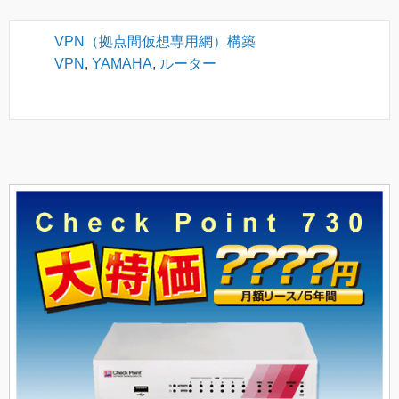
VPN（拠点間仮想専用網）構築
VPN
,
YAMAHA
,
ルーター