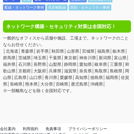
配線・ネットワーク事例
長距離配線
防犯・セキュリティ事例
ネットワーク構築・セキュリティ対策は全国対応！
一般的なオフィスから店舗や施設、工場まで。ネットワークのこと
ならお任せください。
│北海道│青森県│岩手県│秋田県│山形県│宮城県│福島県│栃木県│
群馬県│茨城県│埼玉県│千葉県│東京都│神奈川県│新潟県│富山県│
福井県│石川県│長野県│山梨県│静岡県│愛知県│岐阜県│三重県│和
歌山県│京都府│大阪府│兵庫県│滋賀県│奈良県│鳥取県│島根県│岡
山県│広島県│山口県│香川県│愛媛県│高知県│徳島県│福岡県│佐賀
県│長崎県│熊本県│大分県│宮崎県│鹿児島県│沖縄県│
※一部離島などを除く全国対応です。
会社案内
利用規約
免責事項
プライバシーポリシー