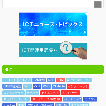
タグ
BUFFALO
IO DATA
LAN配線
NAS
UTM
UTMに関するQ&A
UTM関連用語
VOD
VPN
Wi-Fi
YAMAHA
インターネット
コントローラー
サーバー
セキュリティ
ネットワーク
ネットワークカメラ
ネットワーク基礎知識
バックアップ
パソコン
ルーター
工場
提案・導入事例一覧
有線LAN
通信機器事例