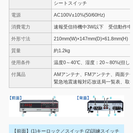
シートスイッチ
電源
AC100V±10%(50/60Hz)
消費電力
速報受信待機中3W以下 受信動作中
外形寸法
210mm(W)×147mm(D)×61.8m
質量
約1.2kg
使用条件
温度0～40℃、湿度：20～80%(但し
付属品
AMアンテナ、FMアンテナ、両面テー
緊急地震速報対応放送局一覧表、取扱
【前面】(1)キーロック／スイッチ (2)訓練スイッチ