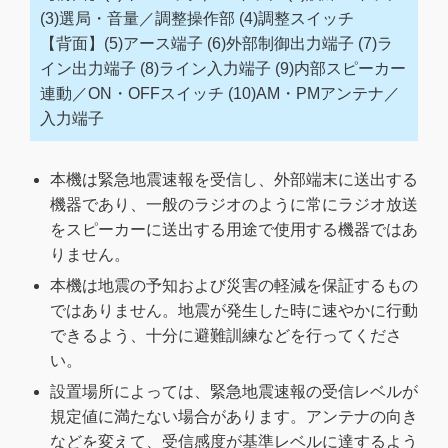
(3)選局・音量／調整操作部 (4)調整スイッチ
【背面】(5)アース端子 (6)外部制御出力端子 (7)ラ
イン出力端子 (8)ライン入力端子 (9)内部スピーカー
連動／ON・OFFスイッチ (10)AM・PMアンテナ／
入力端子
本機は緊急地震速報を受信し、外部端末に送出する
機器であり、一般のラジオのように常にラジオ放送
をスピーカーに送出する用途で使用する機器ではあ
りません。
本機は地震の予知および災害の軽減を保証するもの
ではありません。地震が発生した時に速やかに行動
できるよう、十分に避難訓練などを行ってくださ
い。
設置場所によっては、緊急地震速報の受信レベルが
規定値に満たない場合があります。アンテナの向き
などを変えて、受信感度が基準レベルに達するよう