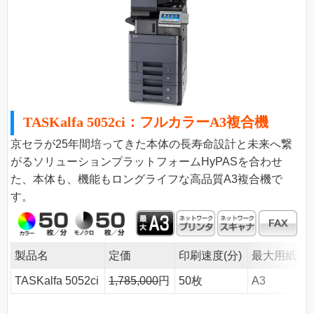
TASKalfa 5052ci：フルカラーA3複合機
京セラが25年間培ってきた本体の長寿命設計と未来へ繋
がるソリューションプラットフォームHyPASを合わせ
た、本体も、機能もロングライフな高品質A3複合機で
す。
製品名
定価
印刷速度(分)
最大用紙
TASKalfa 5052ci
1,785,000
円
50枚
A3