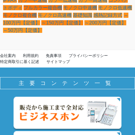
IPFAX
カラー中速機
カラー低速機
カラー高速機
コンパク
トボディ
フルカラー複合機
モノクロ中速機
モノクロ低速機
モノクロ複合機
モノクロ高速機
基礎知識
感熱記録方式
～
100万円【定価】
～150万円【定価】
～200万円【定価】
～50万円【定価】
会社案内
利用規約
免責事項
プライバシーポリシー
特定商取引に基く記述
サイトマップ
主要コンテンツ一覧