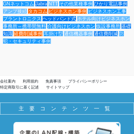
GNネットコム
Jabra
NTT
その他業種事例
ひかり電話事例
アンプ接続
タカコム
ビジネスホン事例
ビジネスホン工事
プラントロニクス
ヘッドバンド式
ホテル向けビジネスホン
事務所⇔携帯間無料
介護向けビジネスホン
仮設事務所
基礎
知識
経費削減事例
耳掛け型
通信機器事例
通信費削減
防
犯・セキュリティ事例
会社案内
利用規約
免責事項
プライバシーポリシー
特定商取引に基く記述
サイトマップ
主要コンテンツ一覧