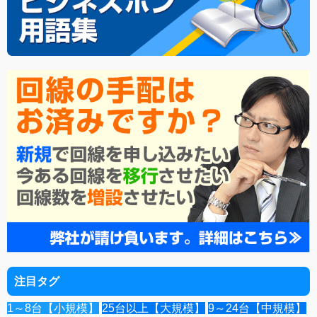
注目タグ
1～8台【小規模】
25台以上【大規模】
9～24台【中規模】