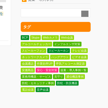
費
を
タグ
BCP
Skype
Webカメラ
Web会議
アルコールチェッカー
インフルエンザ対策
スピーカーフォン
スピーカーホン
テレビ会議
ネットワークカメラ
ハングアウト
ビデオ会議
会議通話
作業効率UP
呼気アルコール測定器
安価商品
安心・安全対策
提案・導入事例一覧
業務用機器・サービス
見守り
通信機器事例
防犯・セキュリティ事例
防犯・防災機器
電話会議
音声会議