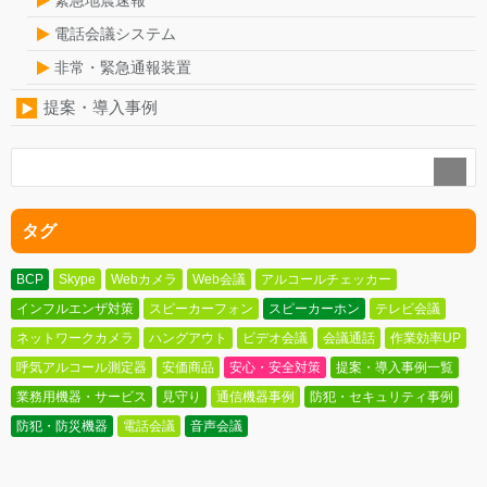
電話会議システム
非常・緊急通報装置
提案・導入事例
タグ
BCP
Skype
Webカメラ
Web会議
アルコールチェッカー
インフルエンザ対策
スピーカーフォン
スピーカーホン
テレビ会議
ネットワークカメラ
ハングアウト
ビデオ会議
会議通話
作業効率UP
呼気アルコール測定器
安価商品
安心・安全対策
提案・導入事例一覧
業務用機器・サービス
見守り
通信機器事例
防犯・セキュリティ事例
防犯・防災機器
電話会議
音声会議