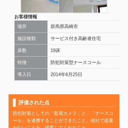
お客様情報
場所
群馬県高崎市
施設種類
サービス付き高齢者住宅
床数
19床
特徴
防犯対策型ナースコール
導入日
2014年6月25日
評価された点
防犯対策としての「監視カメラ」と、「ナースコ
ール」を連携することができたこと。他社で提案
がないことを、提案してくれたこと。