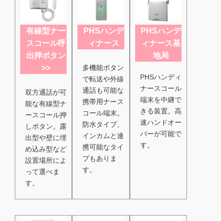
有線型ナー
PHSハンデ
PHSハンデ
スコール呼
ィナース
ィナース基
出押ボタン
地局
多機能ボタン
>>
PHSハンディ
で転送や外線
ナースコール
通話も可能な
双方通話が可
端末を中継で
携帯用ナース
能な有線型ナ
きる装置。高
コール端末。
ースコール押
速ハンドオー
防水タイプ、
しボタン。露
バーが可能で
インカムと連
出型や壁に埋
す。
携可能なタイ
め込み型など
プもありま
設置場所によ
す。
って選べま
す。