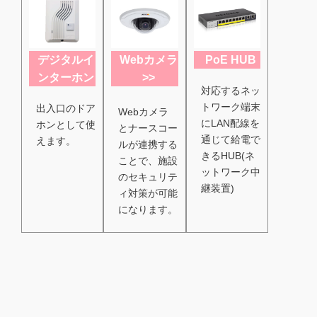
デジタルイ
Webカメラ
PoE HUB
ンターホン
>>
対応するネッ
トワーク端末
出入口のドア
Webカメラ
にLAN配線を
ホンとして使
とナースコー
通じて給電で
えます。
ルが連携する
きるHUB(ネ
ことで、施設
ットワーク中
のセキュリテ
継装置)
ィ対策が可能
になります。