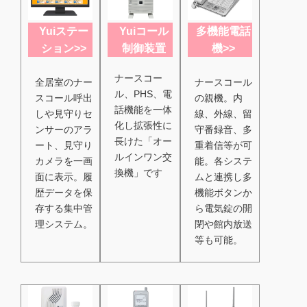
Yuiステー
Yuiコール
多機能電話
ション>>
制御装置
機>>
ナースコー
全居室のナー
ナースコール
ル、PHS、電
スコール呼出
の親機。内
話機能を一体
しや見守りセ
線、外線、留
化し拡張性に
ンサーのアラ
守番録音、多
長けた「オー
ート、見守り
重着信等が可
ルインワン交
カメラを一画
能。各システ
換機」です
面に表示。履
ムと連携し多
歴データを保
機能ボタンか
存する集中管
ら電気錠の開
理システム。
閉や館内放送
等も可能。