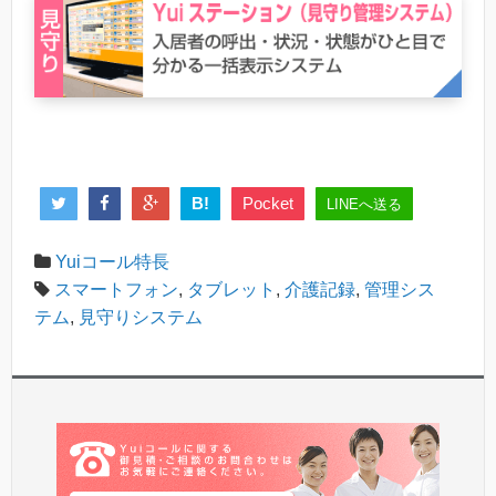
B!
Pocket
LINEへ送る
Yuiコール特長
スマートフォン
,
タブレット
,
介護記録
,
管理シス
テム
,
見守りシステム