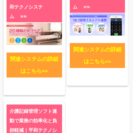
»»
和テクノシステ
ム
»»
ム
関連システムの詳細
関連システムの詳細
はこちら»»
はこちら»»
介護記録管理ソフト連
動で業務の効率化と負
担軽減｜平和テクノシ