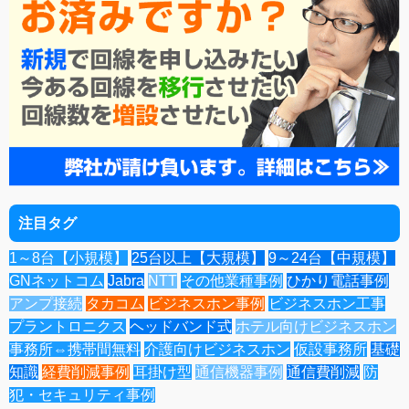
注目タグ
1～8台【小規模】
25台以上【大規模】
9～24台【中規模】
GNネットコム
Jabra
NTT
その他業種事例
ひかり電話事例
アンプ接続
タカコム
ビジネスホン事例
ビジネスホン工事
プラントロニクス
ヘッドバンド式
ホテル向けビジネスホン
事務所⇔携帯間無料
介護向けビジネスホン
仮設事務所
基礎
知識
経費削減事例
耳掛け型
通信機器事例
通信費削減
防
犯・セキュリティ事例