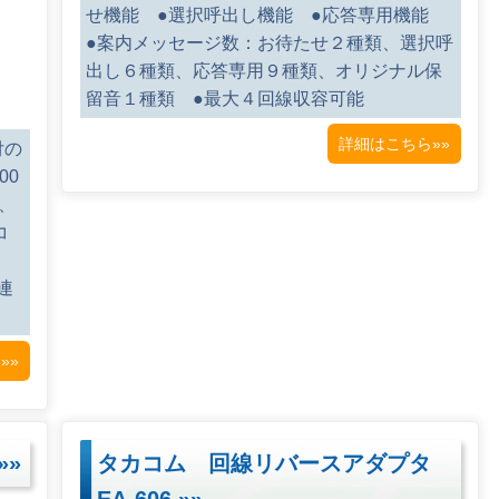
せ機能 ●選択呼出し機能 ●応答専用機能
●案内メッセージ数：お待たせ２種類、選択呼
出し６種類、応答専用９種類、オリジナル保
留音１種類 ●最大４回線収容可能
詳細はこちら»»
付の
00
、
コ
連
»»
»»
タカコム 回線リバースアダプタ