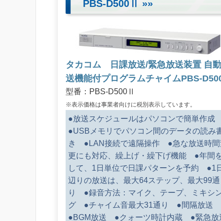
PBS-D500Ⅱ
»»
タカコム 日課放送/緊急放送装置 自
送機能付プログラムチャイムPBS-D50
型番：PBS-D500Ⅱ
※表示価格は事業者向けに税別表示しています。
●放送スケジュールはパソコンで簡単作
●USBメモリでパソコン間のデータの読み
き ●LAN接続で遠隔操作 ●急な放送時間
更にも対応、繰上げ・繰下げ機能 ●年間
して、1日単位で日課パターンを予約 ●1
辺りの放送は、最大64ステップ、最大99通
り ●録音方法：マイク、テープ、ミキシ
グ ●チャイム音最大31通り ●間隔放送
●BGM放送 ●クォーツ時計内蔵 ●緊急放