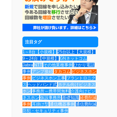
注目タグ
1～8台【小規模】
25台以上【大規模】
9～24台【中規模】
GNネットコム
Jabra
NTT
その他業種事例
ひかり電話
事例
アンプ接続
タカコム
ビジネスホン
事例
ビジネスホン工事
プラントロニク
ス
ヘッドバンド式
ホテル向けビジネス
ホン
事務所⇔携帯間無料
介護向けビジ
ネスホン
仮設事務所
基礎知識
経費削減
事例
耳掛け型
通信機器事例
通信費削減
防犯・セキュリティ事例