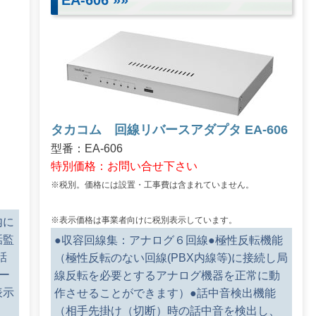
EA-606
»»
タカコム 回線リバースアダプタ EA-606
型番：EA-606
特別価格：お問い合せ下さい
※税別。価格には設置・工事費は含まれていません。
※表示価格は事業者向けに税別表示しています。
内に
話監
●収容回線集：アナログ６回線●極性反転機能
話
（極性反転のない回線(PBX内線等)に接続し局
ー
線反転を必要とするアナログ機器を正常に動
表示
作させることができます）●話中音検出機能
（相手先掛け（切断）時の話中音を検出し、