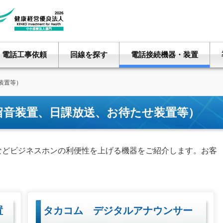
電話工事依頼
回線を探す
電話接続機器・装置
装置等）
留音装置、日課放送、お待たせ装置等）
などビジネスホンの利便性を上げる機器をご紹介します。お客
。
置
タカコム デジタルアナウンサー