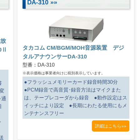
DA-310
»»
動放
タカコム CM/BGM/MOH音源装置 デジ
0Ⅱ
タルアナウンサーDA-310
型番：DA-310
※表示価格は事業者向けに税別表示しています。
成
●フラッシュメモリーカード録音時間30分
書
●PCM録音で高音質･録音方法はマイクまた
変
は、テープレコーダから録音 ●動作設定はス
を通
イッチにより設定 ●長期にわたる使用にもメ
日
ンテナンスフリー
ン
詳細はこちら»»
送