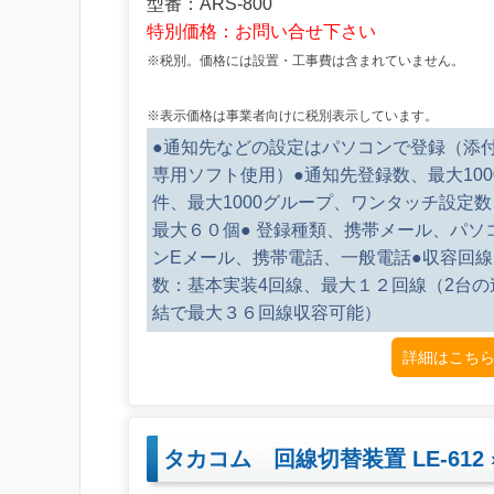
型番：ARS-800
特別価格：お問い合せ下さい
※税別。価格には設置・工事費は含まれていません。
※表示価格は事業者向けに税別表示しています。
●通知先などの設定はパソコンで登録（添
専用ソフト使用）●通知先登録数、最大100
件、最大1000グループ、ワンタッチ設定数
最大６０個● 登録種類、携帯メール、パソ
ンEメール、携帯電話、一般電話●収容回線
数：基本実装4回線、最大１２回線（2台の
結で最大３６回線収容可能）
詳細はこちら
タカコム 回線切替装置 LE-612