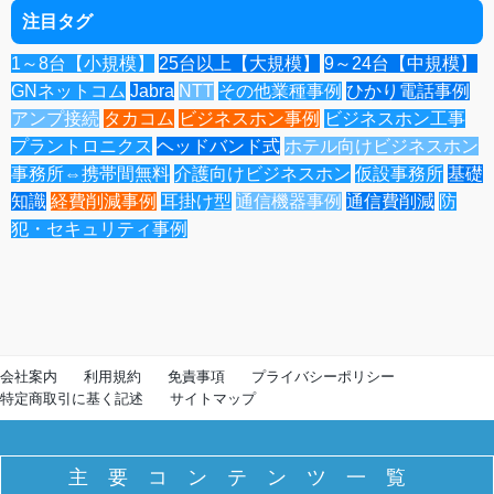
注目タグ
1～8台【小規模】
25台以上【大規模】
9～24台【中規模】
GNネットコム
Jabra
NTT
その他業種事例
ひかり電話事例
アンプ接続
タカコム
ビジネスホン事例
ビジネスホン工事
プラントロニクス
ヘッドバンド式
ホテル向けビジネスホン
事務所⇔携帯間無料
介護向けビジネスホン
仮設事務所
基礎
知識
経費削減事例
耳掛け型
通信機器事例
通信費削減
防
犯・セキュリティ事例
会社案内
利用規約
免責事項
プライバシーポリシー
特定商取引に基く記述
サイトマップ
主要コンテンツ一覧