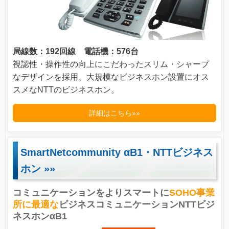
局線数：192回線 電話機：576台
視認性・操作性の向上にこだわったスリム・シャープ
なデザインを採用、大規模なビジネスホン設置にオス
スメなNTTのビジネスホン。
詳細はこちら»»
SmartNetcommunity αB1・NTTビジネス
ホン
»»
コミュニケーションをよりスマートに
SOHO事業
所に最適な
ビジネスコミュニケーションNTTビジ
ネスホンαB1