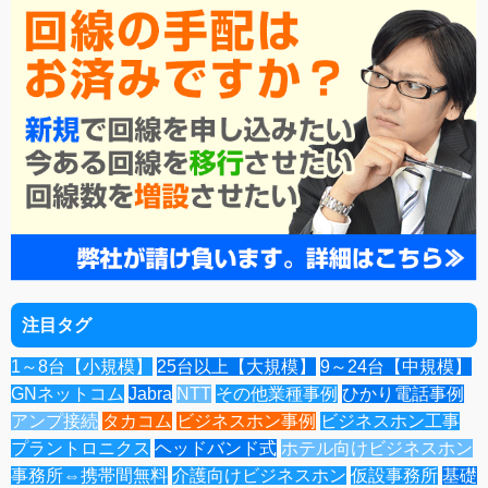
注目タグ
1～8台【小規模】
25台以上【大規模】
9～24台【中規模】
GNネットコム
Jabra
NTT
その他業種事例
ひかり電話事例
アンプ接続
タカコム
ビジネスホン事例
ビジネスホン工事
プラントロニクス
ヘッドバンド式
ホテル向けビジネスホン
事務所⇔携帯間無料
介護向けビジネスホン
仮設事務所
基礎