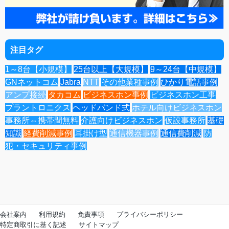
注目タグ
1～8台【小規模】
25台以上【大規模】
9～24台【中規模】
GNネットコム
Jabra
NTT
その他業種事例
ひかり電話事例
アンプ接続
タカコム
ビジネスホン事例
ビジネスホン工事
プラントロニクス
ヘッドバンド式
ホテル向けビジネスホン
事務所⇔携帯間無料
介護向けビジネスホン
仮設事務所
基礎
知識
経費削減事例
耳掛け型
通信機器事例
通信費削減
防
犯・セキュリティ事例
会社案内
利用規約
免責事項
プライバシーポリシー
特定商取引に基く記述
サイトマップ