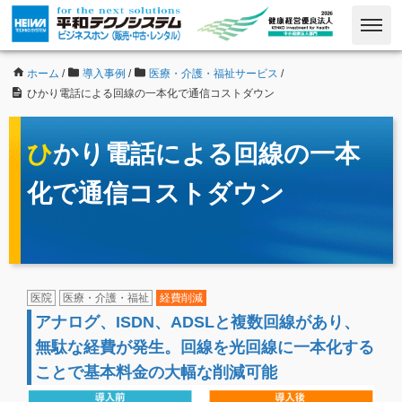
ホーム
/
導入事例
/
医療・介護・福祉サービス
/
ひかり電話による回線の一本化で通信コストダウン
ひかり電話による回線の一本
化で通信コストダウン
医院
医療・介護・福祉
経費削減
アナログ、ISDN、ADSLと複数回線があり、
無駄な経費が発生。回線を光回線に一本化する
ことで基本料金の大幅な削減可能