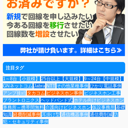
注目タグ
1～8台【小規模】
25台以上【大規模】
9～24台【中規模】
GNネットコム
Jabra
NTT
その他業種事例
ひかり電話事例
アンプ接続
タカコム
ビジネスホン事例
ビジネスホン工事
プラントロニクス
ヘッドバンド式
ホテル向けビジネスホン
事務所⇔携帯間無料
介護向けビジネスホン
仮設事務所
基礎
知識
経費削減事例
耳掛け型
通信機器事例
通信費削減
防
犯・セキュリティ事例