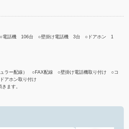
○電話機 106台 ○壁掛け電話機 3台 ○ドアホン 1
ュラー配線） ○FAX配線 ○壁掛け電話機取り付け ○コ
○ドアホン取り付け
頂きます。