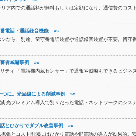
ャリア内での通話料が無料もしくは定額になり、通信費のコス
番電話・通話録音機能 »»
ホンなら、別途、留守番電話装置や通話録音装置が不要。留守
審者威嚇事例 »»
リティ 「電話機内蔵センサー」で通報や威嚇もできるビジネ
一つに。光回線による削減事例 »»
減 光プレミアム導入で別々だった電話・ネットワークのシス
話とひかりでダブル改善事例 »»
ム拡張とコスト削減にはひかり電話やIP電話の導入が効果的。