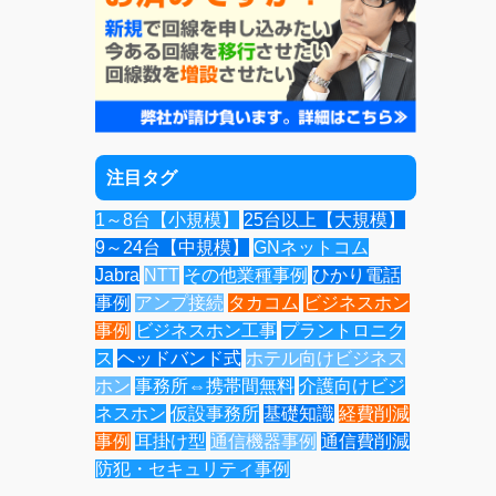
注目タグ
1～8台【小規模】
25台以上【大規模】
9～24台【中規模】
GNネットコム
Jabra
NTT
その他業種事例
ひかり電話
事例
アンプ接続
タカコム
ビジネスホン
事例
ビジネスホン工事
プラントロニク
ス
ヘッドバンド式
ホテル向けビジネス
ホン
事務所⇔携帯間無料
介護向けビジ
ネスホン
仮設事務所
基礎知識
経費削減
事例
耳掛け型
通信機器事例
通信費削減
防犯・セキュリティ事例