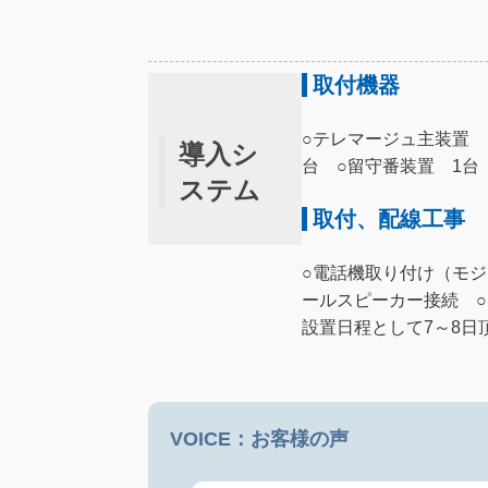
取付機器
○テレマージュ主装置 
導入シ
台 ○留守番装置 1台
ステム
取付、配線工事
○電話機取り付け（モジ
ールスピーカー接続 
設置日程として7～8日
VOICE：お客様の声