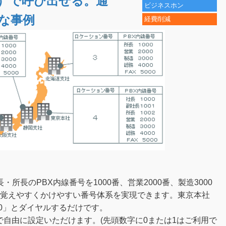
）で呼び出せる。通
ビジネスホン
な事例
経費削減
長のPBX内線番号を1000番、営業2000番、製造3000
 で覚えやすくかけやすい番号体系を実現できます。東京本社
00」とダイヤルするだけです。
で自由に設定いただけます。(先頭数字に0または1はご利用で