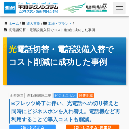
ホーム
/
導入事例
/
工場・プラント
/
光電話切替・電話設備入替でコスト削減に成功した事例
光電話切替・電話設備入替で
コスト削減に成功した事例
金型製造
自動車関連工場
ビジネスホン
経費削減
Bフレッツ終了に伴い、光電話への切り替えと
同時にビジネスホンを入れ替え。電話機など再
利用することで導入コストも削減。