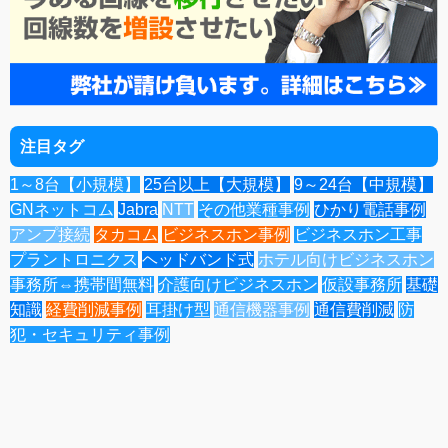
注目タグ
1～8台【小規模】
25台以上【大規模】
9～24台【中規模】
GNネットコム
Jabra
NTT
その他業種事例
ひかり電話事例
アンプ接続
タカコム
ビジネスホン事例
ビジネスホン工事
プラントロニクス
ヘッドバンド式
ホテル向けビジネスホン
事務所⇔携帯間無料
介護向けビジネスホン
仮設事務所
基礎
知識
経費削減事例
耳掛け型
通信機器事例
通信費削減
防
犯・セキュリティ事例