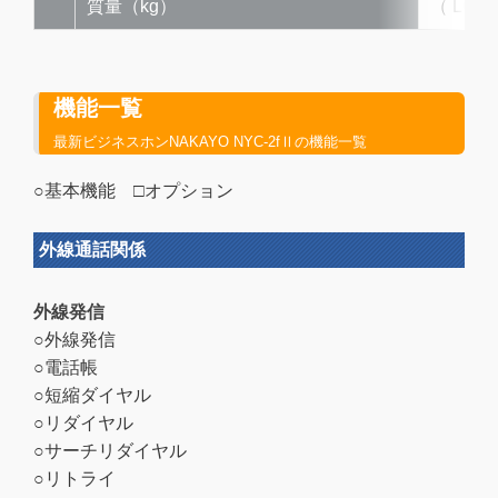
質量（kg）
（ LC
機能一覧
最新ビジネスホンNAKAYO NYC-2fⅡの機能一覧
○基本機能 □オプション
外線通話関係
外線発信
○外線発信
○電話帳
○短縮ダイヤル
○リダイヤル
○サーチリダイヤル
○リトライ