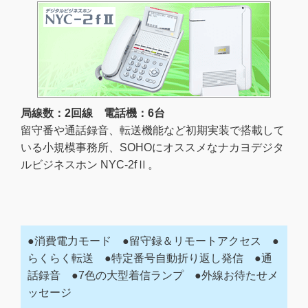
局線数：2回線 電話機：6台
留守番や通話録音、転送機能など初期実装で搭載して
いる小規模事務所、SOHOにオススメなナカヨデジタ
ルビジネスホン NYC-2fⅡ。
●消費電力モード ●留守録＆リモートアクセス ●
らくらく転送 ●特定番号自動折り返し発信 ●通
話録音 ●7色の大型着信ランプ ●外線お待たせメ
ッセージ