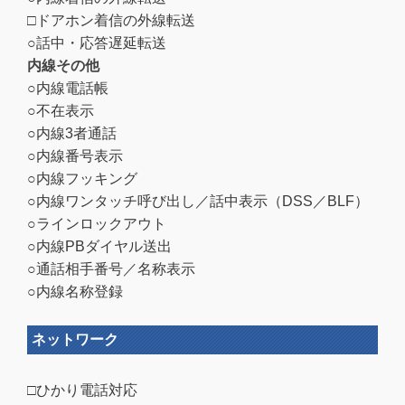
□ドアホン着信の外線転送
○話中・応答遅延転送
内線その他
○内線電話帳
○不在表示
○内線3者通話
○内線番号表示
○内線フッキング
○内線ワンタッチ呼び出し／話中表示（DSS／BLF）
○ラインロックアウト
○内線PBダイヤル送出
○通話相手番号／名称表示
○内線名称登録
ネットワーク
□ひかり電話対応