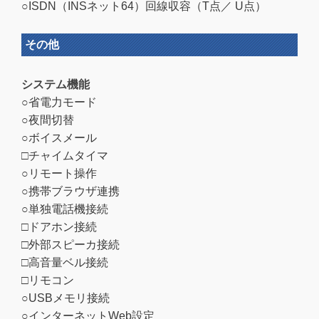
○ISDN（INSネット64）回線収容（T点／ U点）
その他
システム機能
○省電力モード
○夜間切替
○ボイスメール
□チャイムタイマ
○リモート操作
○携帯ブラウザ連携
○単独電話機接続
□ドアホン接続
□外部スピーカ接続
□高音量ベル接続
□リモコン
○USBメモリ接続
○インターネットWeb設定