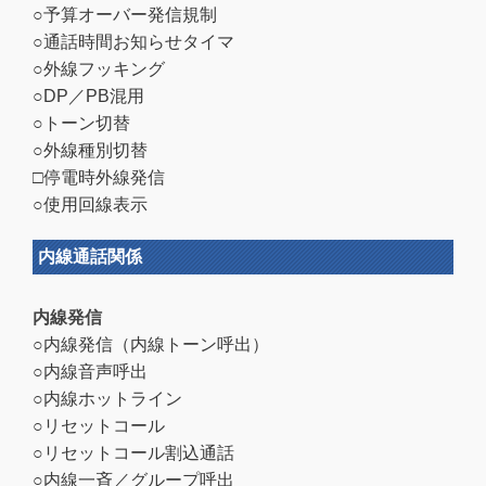
○予算オーバー発信規制
○通話時間お知らせタイマ
○外線フッキング
○DP／PB混用
○トーン切替
○外線種別切替
□停電時外線発信
○使用回線表示
内線通話関係
内線発信
○内線発信（内線トーン呼出）
○内線音声呼出
○内線ホットライン
○リセットコール
○リセットコール割込通話
○内線一斉／グループ呼出