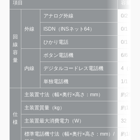
項目
容量（
アナログ外線
0/2
外線
ISDN（INSネット64）
0/1
回
ひかり電話
0/1
線
容
ボタン電話機
6/6
量
内線
デジタルコードレス電話機
4（ボ
単独電話機
1/1
主装置寸法（幅×奥行×高さ：mm）
約251
主装置質量（kg）
約1.5
仕
主装置最大消費電力（W）
32
様
標準電話機寸法（幅×奥行×高さ：mm）/
約187×2