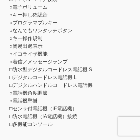
○電子ボリューム
○キー押し確認音
○プログラマブルキー
○なんでもワンタッチボタン
○キー操作規制
○簡易出退表示
○イコライザ機能
○着信／メッセージランプ
□防水型デジタルコードレス電話機 S
□デジタルコードレス電話機 L
□デジタルハンドルコードレス電話機
○電話機角度調節
○電話機壁掛
□センサ付電話機（iE電話機）
□防水電話機（iA電話機）接続
□多機能コンソール