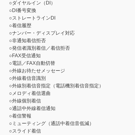
○ダイヤルイン（DI）
○DI番号変換
○ストレートラインDI
○着信履歴
○ナンバー・ディスプレイ対応
○非通知着信拒否
○発信者識別着信／着信拒否
○FAX受信通知
○電話／FAX自動切替
○外線お待たせメッセージ
○外線着信音識別
○外線別着信音指定（電話機別着信音指定）
○メロディ着信選曲
○外線個別着信
○通話中外線着信通知
○着信警報
○ミューティング（通話中着信音低減）
○スライド着信