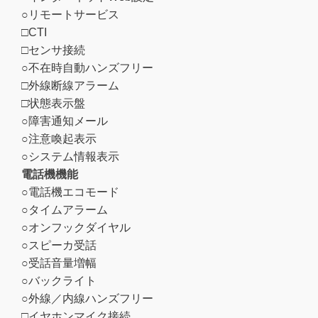
○リモートサービス
□CTI
□センサ接続
○不在時自動ハンズフリー
□外線断線アラーム
□状態表示盤
○障害通知メール
○注意喚起表示
○システム情報表示
電話機機能
○電話機エコモード
○タイムアラーム
○オンフックダイヤル
○スピーカ受話
○受話音量増幅
○バックライト
○外線／内線ハンズフリー
□イヤホンマイク接続