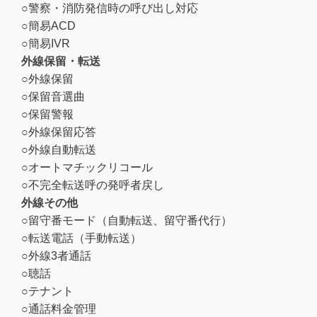
○警察・消防発信時の呼び出し対応
○簡易ACD
○簡易IVR
外線保留・転送
○外線保留
○保留音選曲
○保留警報
○外線保留応答
○外線自動転送
○オートマチックリコール
○不完全転送呼の発呼者戻し
外線その他
○留守番モード（自動転送、留守番代行）
○転送電話（手動転送）
○外線3者通話
○聴話
○テナント
○通話料金管理