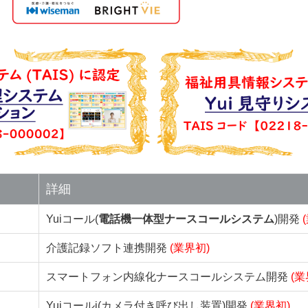
詳細
Yuiコール(
電話機一体型ナースコールシステム
)開発
介護記録ソフト連携開発
(業界初)
スマートフォン内線化ナースコールシステム開発
(業
Yuiコールi(カメラ付き呼び出し装置)開発
(業界初)