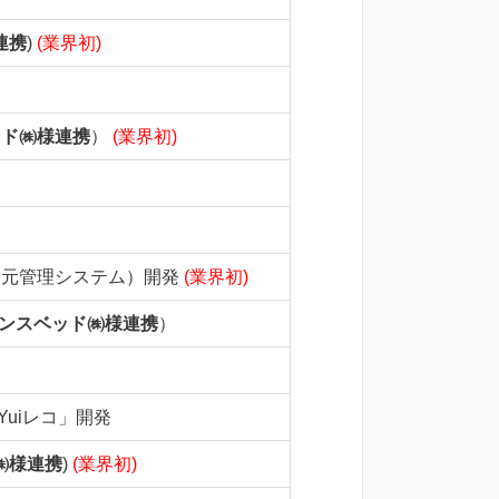
連携
)
(業界初)
ッド㈱様連携
）
(業界初)
設一元管理システム）開発
(業界初)
ンスベッド㈱様連携
）
uiレコ」開発
㈱様連携
)
(業界初)