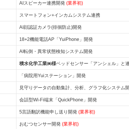
AIスピーカー連携開発
(業界初)
スマートフォン+インカムシステム連携
AI顔認証カメラ(徘徊防止)開発
18+2機能電話AP「YuiPhone」開発
AI転倒・異常状態検知システム開発
積水化学工業㈱様
ベッドセンサー「アンシェル」と
「病院用Yuiステーション」開発
見守りデータの自動集計、分析、グラフ化システム
会話型Wi-Fi端末「QuickPhone」開発
5言語翻訳機能申し送り開発
(業界初)
おむつセンサー開発
(業界初)