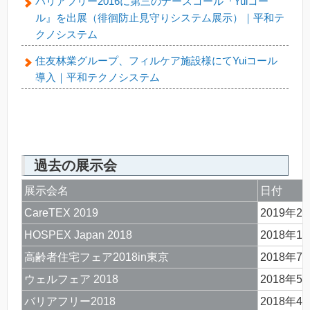
バリアフリー2016に第三のナースコール『Yuiコー
ル』を出展（徘徊防止見守りシステム展示）｜平和テ
クノシステム
住友林業グループ、フィルケア施設様にてYuiコール
導入｜平和テクノシステム
過去の展示会
展示会名
日付
CareTEX 2019
2019年2
HOSPEX Japan 2018
2018年1
高齢者住宅フェア2018in東京
2018年7
ウェルフェア 2018
2018年5
バリアフリー2018
2018年4