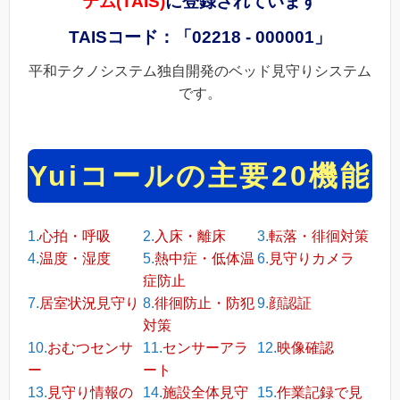
テム(TAIS)
に登録されています
TAISコード：「02218 - 000001」
平和テクノシステム独自開発のベッド見守りシステム
です。
Yuiコールの主要
20
機能
1.
心拍・呼吸
2.
入床・離床
3.
転落・徘徊対策
4.
温度・湿度
5.
熱中症・低体温
6.
見守りカメラ
症防止
7.
居室状況見守り
8.
徘徊防止・防犯
9.
顔認証
対策
10.
おむつセンサ
11.
センサーアラ
12.
映像確認
ー
ート
13.
見守り情報の
14.
施設全体見守
15.
作業記録で見