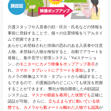
介護スタッフや入居者の顔・区分・氏名などの情報を
事前に登録することで、個々の位置情報をリアルタイ
ムで把握できます。
あらかじめ登録された徘徊の恐れのある入居者や注意
人物、未登録の人物を検知すると、自動でアラートを
発報し、集中見守り管理システム「Yuiステーショ
ン」の
モニターにカメラ映像をポップアップ表示
さ
れ、
スマホ・タブレットにアラートを通知
します。
カメラの映像はスマホ・タブレットから確認すること
もできるので、介護施設内のどこにいても状況を把握
することができます。 弊社が独自開発したAI顔認証
システムは、
マスクや眼鏡を着用した状態でも
正確に
認証が可能。 さらに、
立ち止まらずに動いている状
態でも
、
カメラから数メートル離れた人物でも認識
が