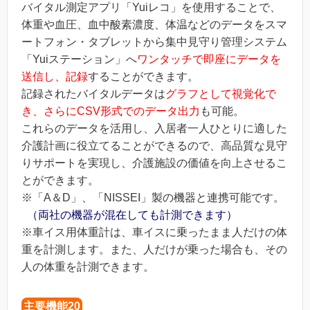
バイタル測定アプリ「Yuiレコ」を使用することで、
体重や血圧、血中酸素濃度、体温などのデータをスマ
ートフォン・タブレットから集中見守り管理システム
「Yuiステーション」へ
ワンタッチで即座にデータを
送信し、記録
することができます。
記録されたバイタルデータは
グラフとして視覚化で
き、さらにCSV形式でのデータ出力
も可能。
これらのデータを活用し、入居者一人ひとりに適した
介護計画に役立てることができるので、高品質な見守
りサポートを実現し、介護施設の価値を向上させるこ
とができます。
※「A＆D」、「NISSEI」製の機器と連携可能です。
（両社の機器が混在しても計測できます）
※車イス用体重計は、車イスに乗ったまま人だけの体
重を計測します。また、人だけが乗った場合も、その
人の体重を計測できます。
主要機能20