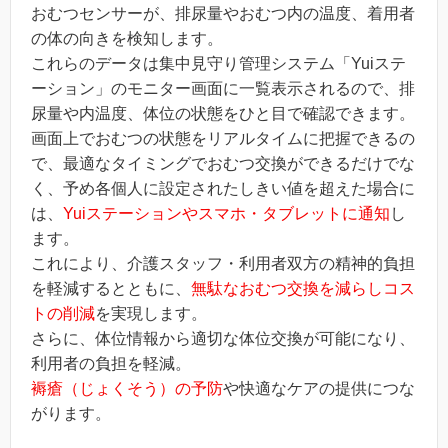
おむつセンサーが、排尿量やおむつ内の温度、着用者
の体の向きを検知します。
これらのデータは集中見守り管理システム「Yuiステ
ーション」のモニター画面に一覧表示されるので、排
尿量や内温度、体位の状態をひと目で確認できます。
画面上でおむつの状態をリアルタイムに把握できるの
で、最適なタイミングでおむつ交換ができるだけでな
く、予め各個人に設定されたしきい値を超えた場合に
は、
Yuiステーションやスマホ・タブレットに通知
し
ます。
これにより、介護スタッフ・利用者双方の精神的負担
を軽減するとともに、
無駄なおむつ交換を減らしコス
トの削減
を実現します。
さらに、体位情報から適切な体位交換が可能になり、
利用者の負担を軽減。
褥瘡（じょくそう）の予防
や快適なケアの提供につな
がります。