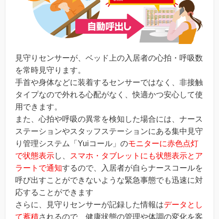
見守りセンサーが、ベッド上の入居者の心拍・呼吸数
を常時見守ります。
手首や身体などに装着するセンサーではなく、非接触
タイプなので外れる心配がなく、快適かつ安心して使
用できます。
また、心拍や呼吸の異常を検知した場合には、ナース
ステーションやスタッフステーションにある集中見守
り管理システム「Yuiコール」の
モニターに赤色点灯
で状態表示
し、
スマホ・タブレットにも状態表示とア
ラートで通知
するので、入居者が自らナースコールを
呼び出すことができないような緊急事態でも迅速に対
応することができます
さらに、見守りセンサーが記録した情報は
データとし
て蓄積
されるので、健康状態の管理や体調の変化を客