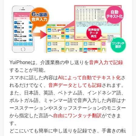
YuiPhoneは、介護業務の申し送りを
音声入力で記録
することが可能。
スマホに話した内容は
AIによって自動でテキスト化
さ
れるだけでなく、
音声データとしても記録
されます。
また、日本語、英語、ベトナム語、インドネシア語、
ポルトガル語、ミャンマー語で音声入力した内容はナ
ースステーションやスタッフステーションのモニター
から指定した言語へ
自由にワンタッチ翻訳
ができま
す。
どこにいても簡単に申し送りを記録でき、手書きの転