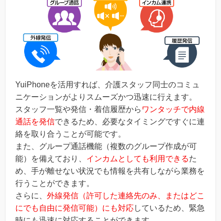
YuiPhoneを活用すれば、介護スタッフ同士のコミュ
ニケーションがよりスムーズかつ迅速に行えます。
スタッフ一覧や発信・着信履歴から
ワンタッチで内線
通話を発信
できるため、必要なタイミングですぐに連
絡を取り合うことが可能です。
また、グループ通話機能（複数のグループ作成が可
能）を備えており、
インカムとしても利用できる
た
め、手が離せない状況でも情報を共有しながら業務を
行うことができます。
さらに、
外線発信（許可した連絡先のみ、またはどこ
にでも自由に発信可能）にも対応
しているため、緊急
時にも迅速に対応することができます。