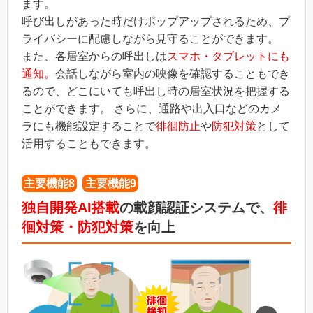
ます。
呼び出しがあった時だけポップアップされるため、プ
ライバシーに配慮しながら見守ることができます。
また、各居室からの呼出しは
スマホ・タブレットにも
通知。
会話しながら室内の映像を確認することもでき
るので、どこにいても呼出し時の居室状況を把握する
ことができます。 さらに、通路や出入口などのカメ
ラにも機能設定することで
徘徊防止
や
防犯対策
として
活用することもできます。
主要機能8
主要機能9
独自開発AI搭載
の載顔認証システムで、
徘
徊対策・防犯対策
を向上