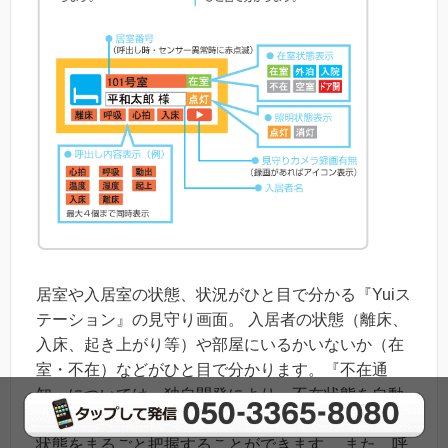
居室や入居室の状態、状況がひと目で分かる『Yuiス
テーション』の見守り画面。 入居者の状態（離床、
入床、起き上がり等）や部屋にいるかいないか（在
室・不在）などがひと目で分かります。『不在通
知』については、独自開発により、不在状態を自動
検知できるので、Yuiステーション画面上で施設内の
状態をまるごと把握することができます。 また、呼