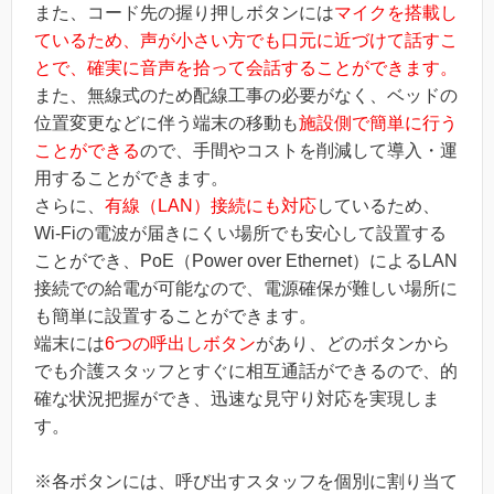
また、コード先の握り押しボタンには
マイクを搭載し
ているため、声が小さい方でも口元に近づけて話すこ
とで、確実に音声を拾って会話することができます。
また、無線式のため配線工事の必要がなく、ベッドの
位置変更などに伴う端末の移動も
施設側で簡単に行う
ことができる
ので、手間やコストを削減して導入・運
用することができます。
さらに、
有線（LAN）接続にも対応
しているため、
Wi-Fiの電波が届きにくい場所でも安心して設置する
ことができ、PoE（Power over Ethernet）によるLAN
接続での給電が可能なので、電源確保が難しい場所に
も簡単に設置することができます。
端末には
6つの呼出しボタン
があり、どのボタンから
でも介護スタッフとすぐに相互通話ができるので、的
確な状況把握ができ、迅速な見守り対応を実現しま
す。
※各ボタンには、呼び出すスタッフを個別に割り当て