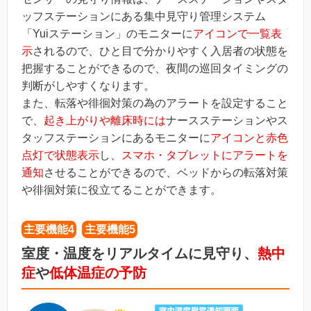
ッフステーションにある集中見守り管理システム
「Yuiステーション」のモニターに
アイコンで一覧表
示
されるので、ひと目で分かりやすく入居者の状態を
把握することができるので、夜間の巡回タイミングの
判断がしやすくなります。
また、転落や徘徊対策の為のアラートを設定すること
で、
起き上がりや離床時には
ナースステーションやス
タッフステーションにあるモニターに
アイコンと赤色
点灯で状態表示
し、
スマホ・タブレットにアラートを
通知
させることができるので、ベッドからの転落対策
や徘徊対策に役立てることができます。
主要機能4
主要機能5
室度・温度をリアルタイムに見守り、
熱中
症
や
低体温症の予防