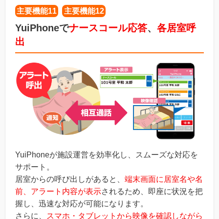
主要機能11
主要機能12
YuiPhoneで
ナースコール応答
、
各居室呼
出
YuiPhoneが施設運営を効率化し、スムーズな対応を
サポート。
居室からの呼び出しがあると、
端末画面に居室名や名
前、アラート内容が表示
されるため、即座に状況を把
握し、迅速な対応が可能になります。
さらに、
スマホ・タブレットから映像を確認しながら