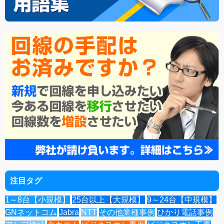
注目タグ
1～8台【小規模】
25台以上【大規模】
9～24台【中規模】
GNネットコム
Jabra
NTT
その他業種事例
ひかり電話事例