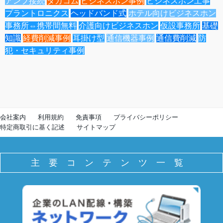
アンプ接続
タカコム
ビジネスホン事例
ビジネスホン工事
プラントロニクス
ヘッドバンド式
ホテル向けビジネスホン
事務所⇔携帯間無料
介護向けビジネスホン
仮設事務所
基礎
知識
経費削減事例
耳掛け型
通信機器事例
通信費削減
防
犯・セキュリティ事例
会社案内
利用規約
免責事項
プライバシーポリシー
特定商取引に基く記述
サイトマップ
主要コンテンツ一覧