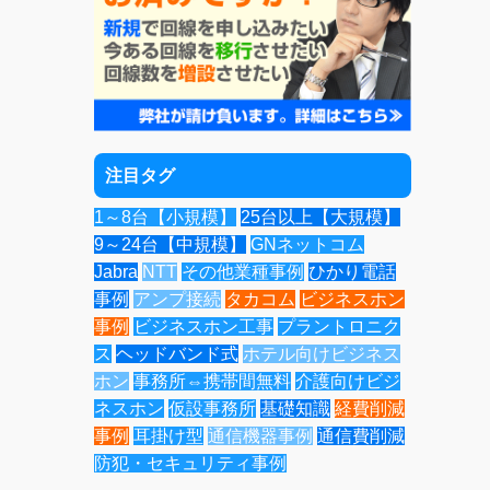
注目タグ
1～8台【小規模】
25台以上【大規模】
9～24台【中規模】
GNネットコム
Jabra
NTT
その他業種事例
ひかり電話
事例
アンプ接続
タカコム
ビジネスホン
事例
ビジネスホン工事
プラントロニク
ス
ヘッドバンド式
ホテル向けビジネス
ホン
事務所⇔携帯間無料
介護向けビジ
ネスホン
仮設事務所
基礎知識
経費削減
事例
耳掛け型
通信機器事例
通信費削減
防犯・セキュリティ事例