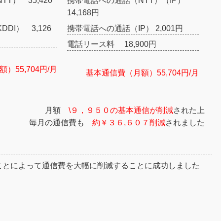
T） 35,420
携帯電話への通話（NTT）（IP）
14,168円
DI） 3,126
携帯電話への通話（IP） 2,001円
電話リース料 18,900円
）55,704円/月
基本通信費（月額）55,704円/月
月額
\９，９５０の基本通信が削減
された上
毎月の通信費も
約￥３６,６０７削減
されました
ことによって通信費を大幅に削減することに成功しました