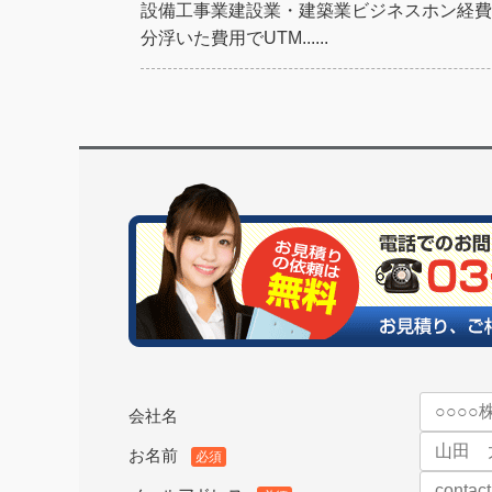
設備工事業建設業・建築業ビジネスホン経費
分浮いた費用でUTM......
会社名
お名前
必須