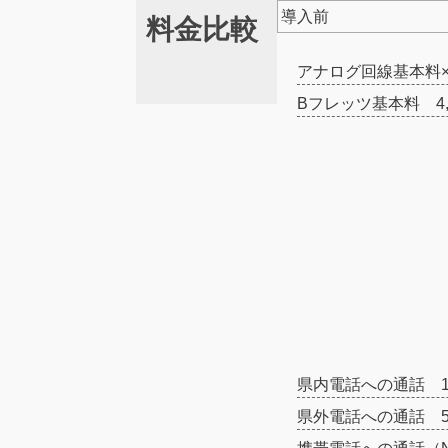
導入前
料金比較
アナログ回線基本料×8
Bフレッツ基本料 4,
県内電話への通話 15
県外電話への通話 5,