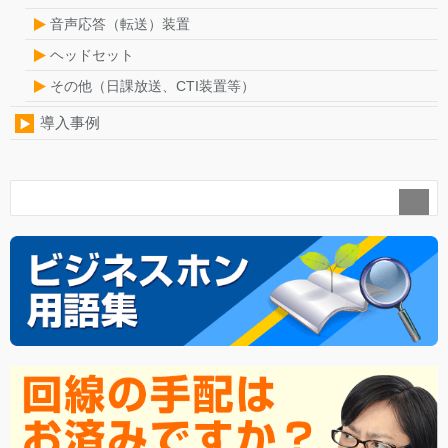
音声応答（転送）装置
ヘッドセット
その他（日課放送、CTI装置等）
導入事例