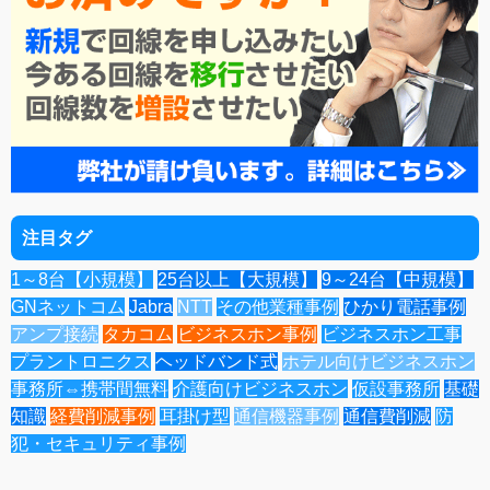
注目タグ
1～8台【小規模】
25台以上【大規模】
9～24台【中規模】
GNネットコム
Jabra
NTT
その他業種事例
ひかり電話事例
アンプ接続
タカコム
ビジネスホン事例
ビジネスホン工事
プラントロニクス
ヘッドバンド式
ホテル向けビジネスホン
事務所⇔携帯間無料
介護向けビジネスホン
仮設事務所
基礎
知識
経費削減事例
耳掛け型
通信機器事例
通信費削減
防
犯・セキュリティ事例