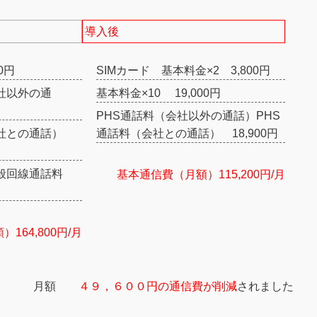
導入後
0円
SIMカード 基本料金×2 3,800円
社以外の通
基本料金×10 19,000円
PHS通話料（会社以外の通話）PHS
会社との通話）
通話料（会社との通話） 18,900円
一般回線通話料
基本通信費（月額）115,200円/月
164,800円/月
月額
４９，６００円の通信費が削減
されました