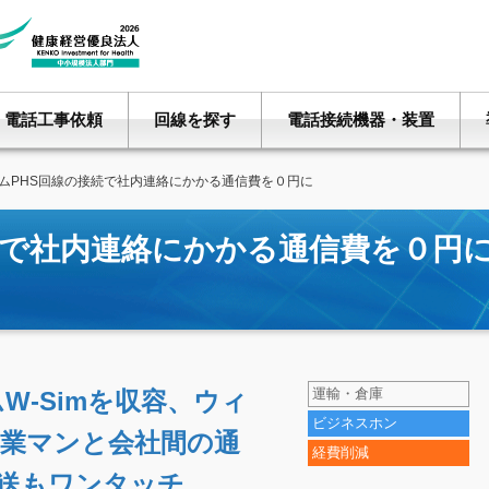
電話工事依頼
回線を探す
電話接続機器・装置
ムPHS回線の接続で社内連絡にかかる通信費を０円に
接続で社内連絡にかかる通信費を０円
運輸・倉庫
W-Simを収容、ウィ
ビジネスホン
業マンと会社間の通
経費削減
送もワンタッチ。