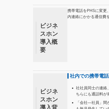
携帯電話をPHSに変更
内連絡にかかる通信費
ビジネ
スホン
導入概
要
社内での携帯電話
社社員同士の連絡
ビジネ
ちらにも通話料が
スホン
「会社―社員」間
導入背
も毎月発生してい