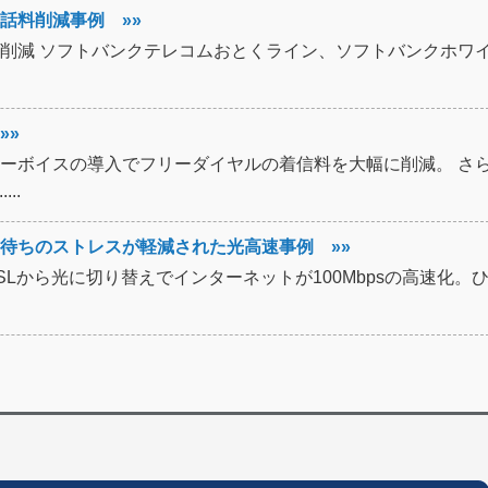
話料削減事例 »»
削減 ソフトバンクテレコムおとくライン、ソフトバンクホワ
»»
ーボイスの導入でフリーダイヤルの着信料を大幅に削減。 さ
..
待ちのストレスが軽減された光高速事例 »»
Lから光に切り替えでインターネットが100Mbpsの高速化。