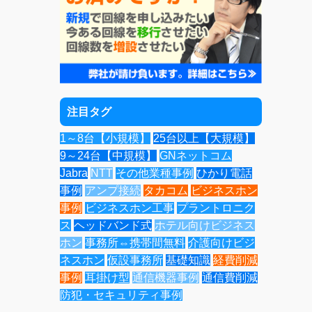
注目タグ
1～8台【小規模】
25台以上【大規模】
9～24台【中規模】
GNネットコム
Jabra
NTT
その他業種事例
ひかり電話
事例
アンプ接続
タカコム
ビジネスホン
事例
ビジネスホン工事
プラントロニク
ス
ヘッドバンド式
ホテル向けビジネス
ホン
事務所⇔携帯間無料
介護向けビジ
ネスホン
仮設事務所
基礎知識
経費削減
事例
耳掛け型
通信機器事例
通信費削減
防犯・セキュリティ事例