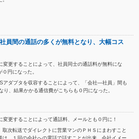
社員間の通話の多くが無料となり、大幅コス
Sに変更することによって、社員同士の通話料が無料にな
が０円になった。
HSアダプタを収容することによって、「会社―社員」間も
」となり、結果かかる通信費がこちらも０円になった。
Sに変更することによって通話料、メールとも０円に！
、取次転送でダイレクトに営業マンのＰＨＳにまわすこと
様は、１回の会社への電話で話すことが出来、会社イメー