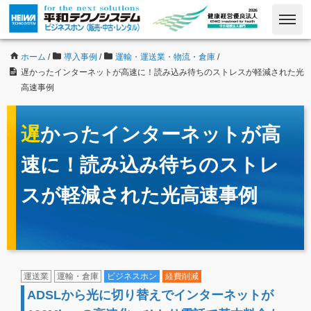
ホーム
/
導入事例
/
運輸・運送業・物流・倉庫
/
遅かったインターネットが高速に！読み込み待ちのストレスが軽減された光
高速事例
遅かったインターネットが高
速に！読み込み待ちのストレ
スが軽減された光高速事例
運送業
運輸・倉庫
ビジネスホン
経費削減
ADSLから光に切り替えでインターネットが