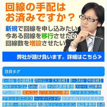
注目タグ
1～8台【小規模】
25台以上【大規模】
9～24台【中規模】
GNネットコム
Jabra
NTT
その他業種事例
ひかり電話事例
アンプ接続
タカコム
ビジネスホン事例
ビジネスホン工事
プラントロニクス
ヘッドバンド式
ホテル向けビジネスホン
事務所⇔携帯間無料
介護向けビジネスホン
仮設事務所
基礎