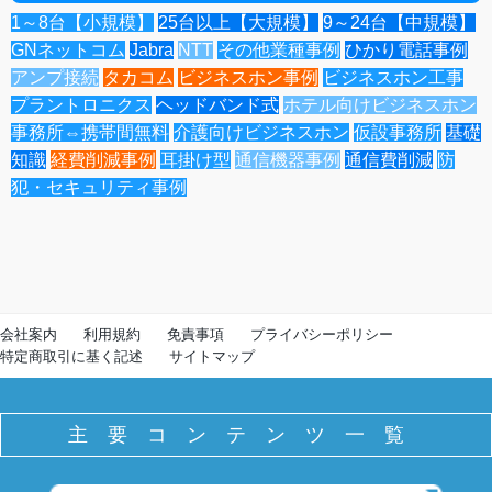
1～8台【小規模】
25台以上【大規模】
9～24台【中規模】
GNネットコム
Jabra
NTT
その他業種事例
ひかり電話事例
アンプ接続
タカコム
ビジネスホン事例
ビジネスホン工事
プラントロニクス
ヘッドバンド式
ホテル向けビジネスホン
事務所⇔携帯間無料
介護向けビジネスホン
仮設事務所
基礎
知識
経費削減事例
耳掛け型
通信機器事例
通信費削減
防
犯・セキュリティ事例
会社案内
利用規約
免責事項
プライバシーポリシー
特定商取引に基く記述
サイトマップ
主要コンテンツ一覧