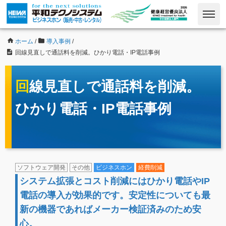
ホーム
/
導入事例
/
回線見直しで通話料を削減。ひかり電話・IP電話事例
回線見直しで通話料を削減。
ひかり電話・IP電話事例
ソフトウェア開発
その他
ビジネスホン
経費削減
システム拡張とコスト削減にはひかり電話やIP
電話の導入が効果的です。安定性についても最
新の機器であればメーカー検証済みのため安
心。