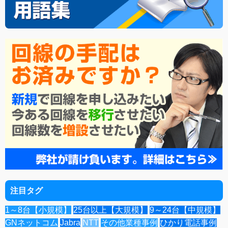
注目タグ
1～8台【小規模】
25台以上【大規模】
9～24台【中規模】
GNネットコム
Jabra
NTT
その他業種事例
ひかり電話事例