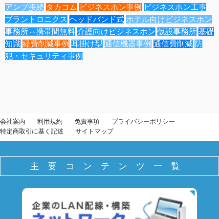
アンプ接続
タカコム
ビジネスホン事例
ビジネスホン工事
プラントロニクス
ヘッドバンド式
ホテル向けビジネスホン
事務所⇔携帯間無料
介護向けビジネスホン
仮設事務所
基礎
知識
経費削減事例
耳掛け型
通信機器事例
通信費削減
防
犯・セキュリティ事例
会社案内
利用規約
免責事項
プライバシーポリシー
特定商取引に基く記述
サイトマップ
主要コンテンツ一覧