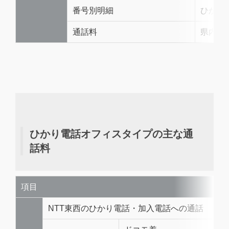
番号別明細
ひかり
通話料
県内8円
ひかり電話オフィスタイプの主な通
話料
項目
NTT東西のひかり電話・加入電話への通話