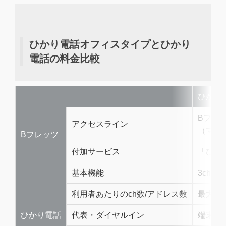
ひかり電話オフィスタイプとひかり
電話の料金比較
ひかり
Bフレ
アクセスライン
（マン
Bフレッツ
付加サービス
「ひか
基本機能
3ch 1
利用者あたりのch数/アドレス数
最大8c
ひかり電話
代表・ダイヤルイン
端末機