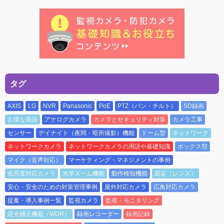
タグ
AXIS
LG
NVR
Panasonic
PoE
PTZ（パン・チルト）
SD録画
お得な商品
アナログカメラ
カメラとセキュリティ対策
カメラ工事
センサー
デイナイト（夜間・暗所撮影）機能
ドーム型
ネットワーク
ネットワークカメラ
ネットワークカメラの用語や基礎知識
ボックス型
マイク（音声対応）
マーケティング・マネジメントの事例
低照度対応カメラ
光学ズーム機能
動作検知機能
固定（レンズ）
安心・安全のための対策管理事例
屋外対応カメラ
広角対応カメラ
提案・導入事例一覧
監視カメラ
監視・モニタリング
逆光補正機能（WDR）
録画レコーダー
録画記録