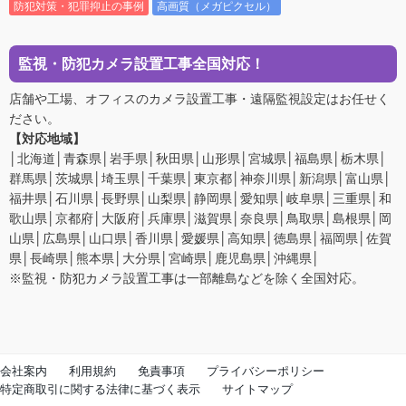
防犯対策・犯罪抑止の事例
高画質（メガピクセル）
監視・防犯カメラ設置工事全国対応！
店舗や工場、オフィスのカメラ設置工事・遠隔監視設定はお任せく
ださい。
【対応地域】
│北海道│青森県│岩手県│秋田県│山形県│宮城県│福島県│栃木県│
群馬県│茨城県│埼玉県│千葉県│東京都│神奈川県│新潟県│富山県│
福井県│石川県│長野県│山梨県│静岡県│愛知県│岐阜県│三重県│和
歌山県│京都府│大阪府│兵庫県│滋賀県│奈良県│鳥取県│島根県│岡
山県│広島県│山口県│香川県│愛媛県│高知県│徳島県│福岡県│佐賀
県│長崎県│熊本県│大分県│宮崎県│鹿児島県│沖縄県│
※監視・防犯カメラ設置工事は一部離島などを除く全国対応。
会社案内
利用規約
免責事項
プライバシーポリシー
特定商取引に関する法律に基づく表示
サイトマップ