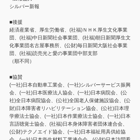
シルバー新報
■後援
経済産業省、厚生労働省、(社福)ＮＨＫ厚生文化事業
団、(社福)中日新聞社会事業団、(社福)朝日新聞厚生文
化事業団名古屋事務所、(公財)毎日新聞大阪社会事業
団、(社福)読売光と愛の事業団中部支部
（順不同）
■協賛
(一社)日本自動車工業会、(一社)シルバーサービス振興
会、(一社)日本医療法人協会、(一社)日本病院会、(公
社)全日本病院協会、(公社)全国老人保健施設協会、(公
財)日本障害者リハビリテーション協会、(公社)日本理
学療法士協会、(一社)日本作業療法士協会、(一社)日本
言語聴覚士協会、(社福)日本身体障害者団体連合会、
(公財)テクノエイド協会、(一社)日本福祉用具供給協
会、(一社)日本衛生材料工業連合会、(公財)日本訪問看