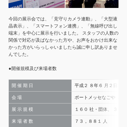
今回の展示会では、「見守りカメラ連動」、「大型液
晶表示」、「スマートフォン連携」、「無線呼び出し
端末」を中心に展示を行いました。 スタッフの人数の
関係で対応が及ばなかった方や、お声をおかけ出来な
かった方がいらっしゃいましたら誠に申し訳ありませ
んでした。
●開催規模及び来場者数
開 催 期 日
平成２ ８年６ 月２日（
会 場
ポートメッセなごや ３号
展 示 規 模
１６０ 社・団体、 ３３６
来 場 者 数
７３，８８１ 人