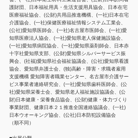
護財団、日本福祉用具・生活支援用具協会、日本在宅
医療福祉協会、(公財)共用品推進機構、(一社)日本在宅
介護協会、(一社)保健医療福祉情報システム工業会、
(公社)愛知県医師会、(一社)名古屋市医師会、(一社)愛
知県医療法人協会、(一社)愛知県老人保健施設協会、
(一社)愛知県病院協会、(一社)愛知県薬剤師会、日本赤
十字社愛知県支部、(公財)愛知県シルバーサービス振
興会、(社福)愛知県社会福祉協議会、(公社)愛知県看護
協会、愛知県弁護士会、(独)高齢・障害・求職者雇用
支援機構 愛知障害者職業センター、名古屋市介護サー
ビス事業者連絡研究会、(一社)愛知県歯科医師会、(公
社)愛知県栄養士会、愛知県老人福祉施設協議会、(公
財)日本健康・栄養食品協会、(公財)健康・体力づくり
事業財団、健康日本２１推進全国連絡協議会、(一社)
日本ウオーキング協会、(公社)日本防犯設備協会
（順不同）