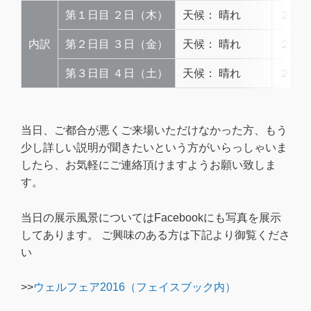
第１日目 ２日（木）
天候： 晴れ
２４，
内訳
第２日目 ３日（金）
天候： 晴れ
２５，
第３日目 ４日（土）
天候： 晴れ
２３，
当日、ご都合が悪くご来場いただけなかった方、もう
少し詳しい説明が聞きたいという方がいらっしゃいま
したら、お気軽にご連絡頂けますようお願い致しま
す。
当日の展示風景についてはFacebookにも写真を展示
してあります。 ご興味のある方は下記より御覧くださ
い
>>
ウェルフェア2016（フェイスブック内）