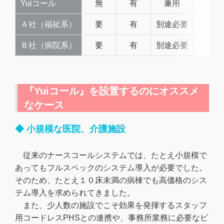
Yuiコール
無
有
兼用
○
Ａ社（福祉系）
要
有
別途必要
○
Ｂ社（病院系）
要
有
別途必要
○
『Yuiコール』を設置するのにオススメ
なケース
◆ 小規模な医院、介護施設
従来のナースコールシステムでは、たとえ小規模で
あってもフルスペックのシステム導入が必要でした。
そのため、たとえ１０床未満の病棟でも高価格のシス
テム導入を求められてきました。
また、少人数の施設でこそ効果を発揮するスタッフ
用コードレスPHSとの連携や、事務所業務に必要なビ