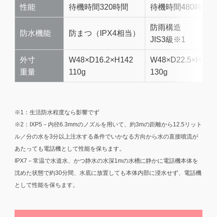
性能
待機時間320時間
待機時間480時間
防雨構造
防水機能
防まつ（IPX4相当）
JIS3級※1
外寸
W48×D16.2×H142
W48×D22.5×H135
重量
110g
130g
※1：生活防水程度なら影響でず
※2：IXP5－内径6.3mmのノズルを用いて、約3mの距離から12.5リット
ル／分の水を3分以上注水する条件でいかなる方向から水の直接噴流が
あたっても電話機として性能を保ちます。
IPX7－常温で水道水、かつ静水の水深1mの水槽に静かに電話機本体を
沈めた状態で約30分間、水底に放置しても本体内部に浸水せず、電話機
として性能を保ちます。