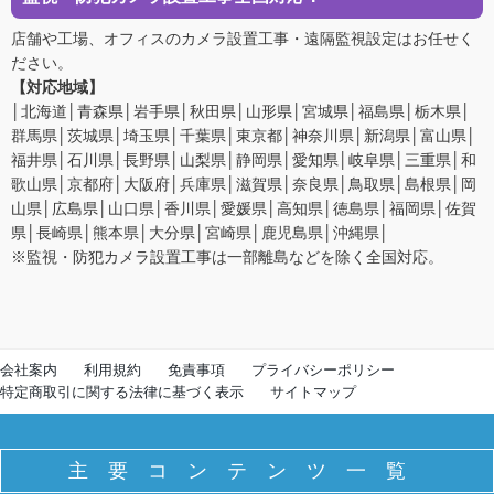
店舗や工場、オフィスのカメラ設置工事・遠隔監視設定はお任せく
ださい。
【対応地域】
│北海道│青森県│岩手県│秋田県│山形県│宮城県│福島県│栃木県│
群馬県│茨城県│埼玉県│千葉県│東京都│神奈川県│新潟県│富山県│
福井県│石川県│長野県│山梨県│静岡県│愛知県│岐阜県│三重県│和
歌山県│京都府│大阪府│兵庫県│滋賀県│奈良県│鳥取県│島根県│岡
山県│広島県│山口県│香川県│愛媛県│高知県│徳島県│福岡県│佐賀
県│長崎県│熊本県│大分県│宮崎県│鹿児島県│沖縄県│
※監視・防犯カメラ設置工事は一部離島などを除く全国対応。
会社案内
利用規約
免責事項
プライバシーポリシー
特定商取引に関する法律に基づく表示
サイトマップ
主要コンテンツ一覧