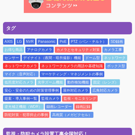
タグ
AXIS
LG
NVR
Panasonic
PoE
PTZ（パン・チルト）
SD録画
お得な商品
アナログカメラ
カメラとセキュリティ対策
カメラ工事
センサー
デイナイト（夜間・暗所撮影）機能
ドーム型
ネットワーク
ネットワークカメラ
ネットワークカメラの用語や基礎知識
ボックス型
マイク（音声対応）
マーケティング・マネジメントの事例
低照度対応カメラ
光学ズーム機能
動作検知機能
固定（レンズ）
安心・安全のための対策管理事例
屋外対応カメラ
広角対応カメラ
提案・導入事例一覧
監視カメラ
監視・モニタリング
逆光補正機能（WDR）
録画レコーダー
録画記録
防犯対策・犯罪抑止の事例
高画質（メガピクセル）
監視・防犯カメラ設置工事全国対応！