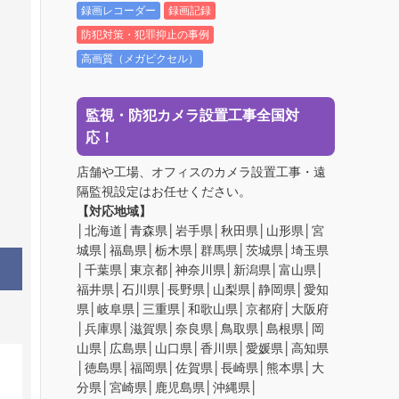
録画レコーダー
録画記録
防犯対策・犯罪抑止の事例
高画質（メガピクセル）
監視・防犯カメラ設置工事全国対
応！
店舗や工場、オフィスのカメラ設置工事・遠
隔監視設定はお任せください。
【対応地域】
│北海道│青森県│岩手県│秋田県│山形県│宮
城県│福島県│栃木県│群馬県│茨城県│埼玉県
│千葉県│東京都│神奈川県│新潟県│富山県│
福井県│石川県│長野県│山梨県│静岡県│愛知
県│岐阜県│三重県│和歌山県│京都府│大阪府
│兵庫県│滋賀県│奈良県│鳥取県│島根県│岡
山県│広島県│山口県│香川県│愛媛県│高知県
│徳島県│福岡県│佐賀県│長崎県│熊本県│大
分県│宮崎県│鹿児島県│沖縄県│