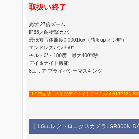
取扱い終了
光学 27倍ズーム
IP66／耐衝撃カバー
最低被写体照度0.0001lux（感度up オン時）
エンドレスパン360°
チルト0°～180度 最大400°/秒
デイ＆ナイト機能
8エリア プライバシーマスキング
LG壁面型・天吊型デイナイトドームカメラLT713N-B
┃LGエレクトロニクスカメラLSR300N-D