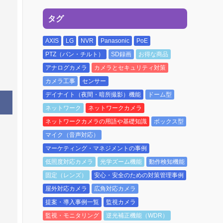
タグ
AXIS
LG
NVR
Panasonic
PoE
PTZ（パン・チルト）
SD録画
お得な商品
アナログカメラ
カメラとセキュリティ対策
カメラ工事
センサー
デイナイト（夜間・暗所撮影）機能
ドーム型
ネットワーク
ネットワークカメラ
ネットワークカメラの用語や基礎知識
ボックス型
マイク（音声対応）
マーケティング・マネジメントの事例
低照度対応カメラ
光学ズーム機能
動作検知機能
固定（レンズ）
安心・安全のための対策管理事例
屋外対応カメラ
広角対応カメラ
提案・導入事例一覧
監視カメラ
監視・モニタリング
逆光補正機能（WDR）