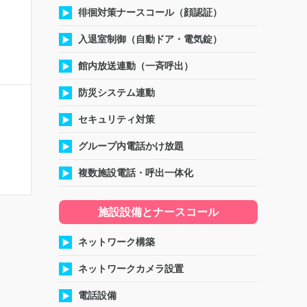
徘徊対策ナースコール（顔認証）
入退室制御（自動ドア・電気錠）
館内放送連動（一斉呼出）
防災システム連動
セキュリティ対策
グループ内電話かけ放題
複数施設電話・呼出一体化
施設設備とナースコール
ネットワーク構築
ネットワークカメラ設置
電話設備