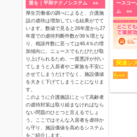
»»
策を｜平和テクノシステム
ースコー
»»
ム
厚生労働省の調べによると、介護施
設の虐待は増加している結果がでて
います。数値で見ると26年度から27
年度での虐待判断件数が36％増とな
り、相談件数に至っては46.4％の増
加傾向に。ニュースでもたびたび取
り上げられるため、一度悪評が付い
関連シ
てしまうと入居者やご家族を不安に
させてしまうだけでなく、施設価値
ら»»
を大きく下げてしまうことになりま
す。
このように介護施設にとって高齢者
の虐待対策は取り組まなければなら
ない問題のひとつと言えるでしょ
う。ここではそんな入居者を虐待か
ら守り、施設価値を高めるシステム
をご紹介します。