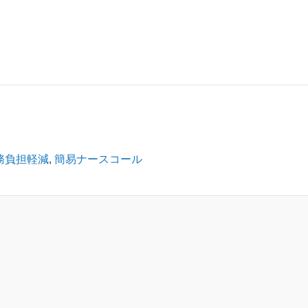
務負担軽減
,
簡易ナースコール