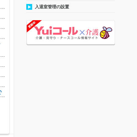
入退室管理の設置
）
ッ
で