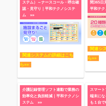
ステム）～ナースコール・呼出確
間365
認・見守り｜平和テクノシステ
平和テク
»»
ム
関連シ
関連システムの詳細はこち
ら»»
ら»»
介護記録管理ソフト連動で業務の
スマート
効率化と負担軽減｜平和テクノシ
端末にな
»»
ステム
も１台で