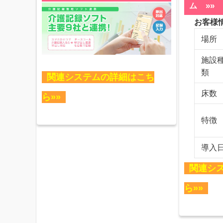
»»
ム
お客様
場所
施設
類
関連システムの詳細はこち
床数
ら»»
特徴
導入
関連シ
ら»»