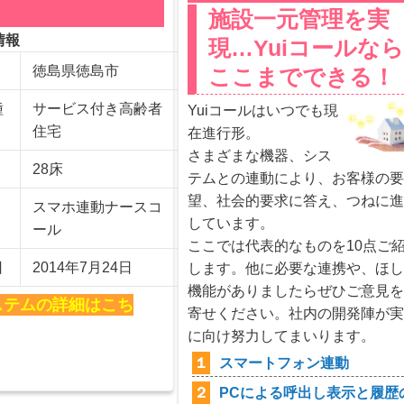
施設一元管理を実
情報
現…Yuiコールな
徳島県徳島市
ここまでできる！
種
サービス付き高齢者
Yuiコールはいつでも現
住宅
在進行形。
さまざまな機器、シス
28床
テムとの連動により、お客様の
望、社会的要求に答え、つねに
スマホ連動ナースコ
しています。
ール
ここでは代表的なものを10点ご
日
2014年7月24日
します。他に必要な連携や、ほ
機能がありましたらぜひご意見
ステムの詳細はこち
寄せください。社内の開発陣が
に向け努力してまいります。
１
スマートフォン連動
２
PCによる呼出し表示と履歴