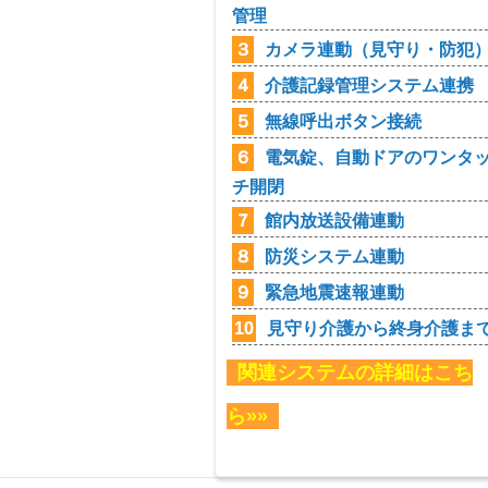
管理
３
カメラ連動（見守り・防犯
４
介護記録管理システム連携
５
無線呼出ボタン接続
６
電気錠、自動ドアのワンタ
チ開閉
７
館内放送設備連動
８
防災システム連動
９
緊急地震速報連動
10
見守り介護から終身介護ま
関連システムの詳細はこち
ら»»