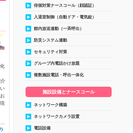
徘徊対策ナースコール（顔認証）
ら
入退室制御（自動ドア・電気錠）
館内放送連動（一斉呼出）
防災システム連動
セキュリティ対策
要
グループ内電話かけ放題
進化
複数施設電話・呼出一体化
紹介
しい
施設設備とナースコール
をお
実現
ネットワーク構築
ネットワークカメラ設置
電話設備
の