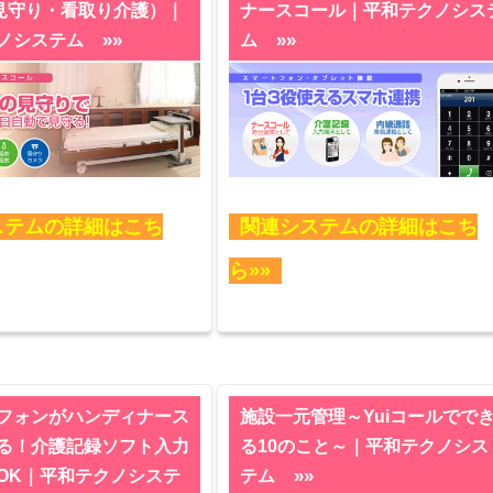
日見守り・看取り介護）｜
ナースコール｜平和テクノシス
»»
»»
ノシステム
ム
ステムの詳細はこち
関連システムの詳細はこち
ら»»
フォンがハンディナース
施設一元管理～Yuiコールでで
る！介護記録ソフト入力
る10のこと～｜平和テクノシス
»»
OK｜平和テクノシステ
テム