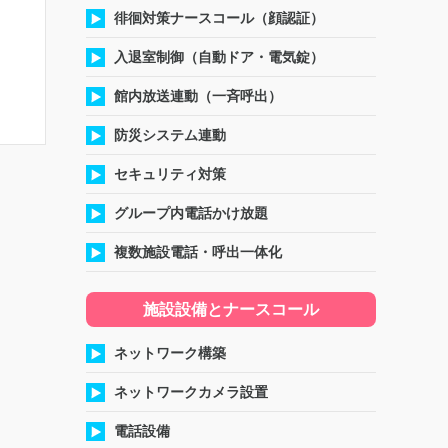
徘徊対策ナースコール（顔認証）
入退室制御（自動ドア・電気錠）
館内放送連動（一斉呼出）
防災システム連動
セキュリティ対策
グループ内電話かけ放題
複数施設電話・呼出一体化
施設設備とナースコール
ネットワーク構築
ネットワークカメラ設置
電話設備