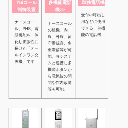
Yuiコール
多機能電話
単独電話機
制御装置
機>>
受付の呼出し
用などに使用
ナースコー
ナースコール
できる、単機
ル、PHS、電
の親機。内
能の電話機。
話機能を一体
線、外線、留
化し拡張性に
守番録音、多
長けた「オー
重着信等が可
ルインワン交
能。各システ
換機」です
ムと連携し多
機能ボタンか
ら電気錠の開
閉や館内放送
等も可能。