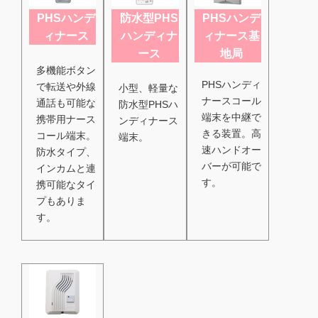
PHSハンデ
防水型PHS
PHSハンデ
ィナース
ハンディナ
ィナース基
ース
地局
多機能ボタン
PHSハンディ
で転送や外線
小型、軽量な
ナースコール
通話も可能な
防水型PHSハ
端末を中継で
携帯用ナース
ンディナース
きる装置。高
コール端末。
端末。
速ハンドオー
防水タイプ、
バーが可能で
インカムと連
す。
携可能なタイ
プもありま
す。