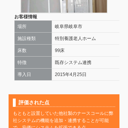
お客様情報
場所
岐阜県岐阜市
施設種類
特別養護老人ホーム
床数
99床
特徴
既存システム連携
導入日
2015年4月25日
評価された点
もともと設置していた他社製のナースコールに弊
社システムの機能を追加・連携することが可能
で、安価にシステムを拡張できる点。