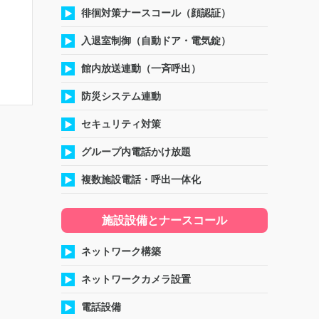
徘徊対策ナースコール（顔認証）
入退室制御（自動ドア・電気錠）
館内放送連動（一斉呼出）
防災システム連動
セキュリティ対策
グループ内電話かけ放題
複数施設電話・呼出一体化
施設設備とナースコール
ネットワーク構築
ネットワークカメラ設置
電話設備