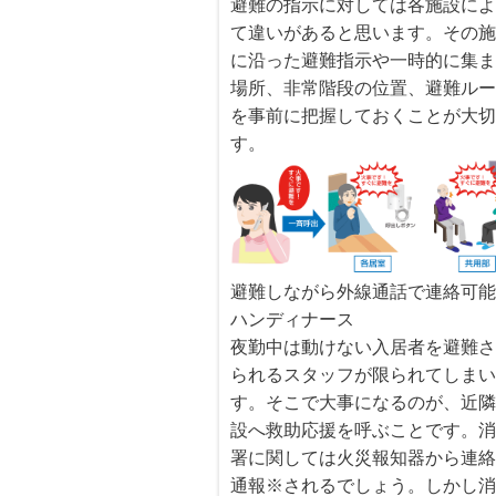
避難の指示に対しては各施設に
て違いがあると思います。その
に沿った避難指示や一時的に集
場所、非常階段の位置、避難ル
を事前に把握しておくことが大
す。
避難しながら外線通話で連絡可
ハンディナース
夜勤中は動けない入居者を避難
られるスタッフが限られてしま
す。そこで大事になるのが、近
設へ救助応援を呼ぶことです。
署に関しては火災報知器から連
通報※されるでしょう。しかし