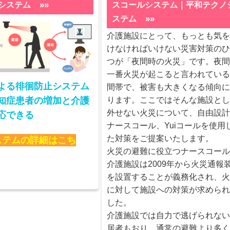
»»
システム
スコールシステム｜平和テクノ
»»
ステム
介護施設にとって、もっとも気
けなければいけない災害対策の
つが「夜間時の火災」です。夜
一番火災が起こると言われてい
よる徘徊防止システム
間帯で、被害も大きくなる傾向
ります。ここではそんな施設と
知症患者の増加と介護
外せない火災について、自由設
応できる
ナースコール、Yuiコールを使用
た対策をご提案いたします。
ステムの詳細はこち
火災の避難に役立つナースコー
介護施設は2009年から火災通報
を設置することが義務化され、
に対して施設への対策が求めら
した。
介護施設では自力で逃げられな
居者もおり、通常の避難より多