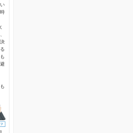
てい
る時
。
火
に、
に決
れる
でも
、避
ま
のも
認