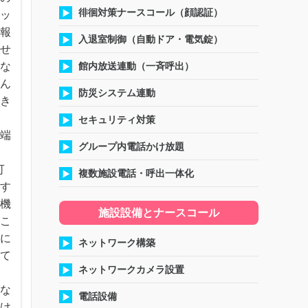
徘徊対策ナースコール（顔認証）
タッ
警報
入退室制御（自動ドア・電気錠）
ませ
いな
館内放送連動（一斉呼出）
そん
防災システム連動
でき
セキュリティ対策
ル端
グループ内電話かけ放題
可
複数施設電話・呼出一体化
知す
多機
施設設備とナースコール
どこ
上に
ネットワーク構築
して
ネットワークカメラ設置
。
間な
電話設備
避け