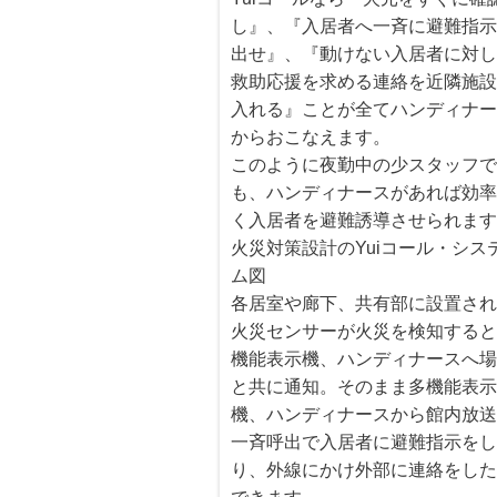
し』、『入居者へ一斉に避難指
出せ』、『動けない入居者に対
救助応援を求める連絡を近隣施
入れる』ことが全てハンディナ
からおこなえます。
このように夜勤中の少スタッフ
も、ハンディナースがあれば効
く入居者を避難誘導させられま
火災対策設計のYuiコール・シス
ム図
各居室や廊下、共有部に設置さ
火災センサーが火災を検知する
機能表示機、ハンディナースへ
と共に通知。そのまま多機能表
機、ハンディナースから館内放
一斉呼出で入居者に避難指示を
り、外線にかけ外部に連絡をし