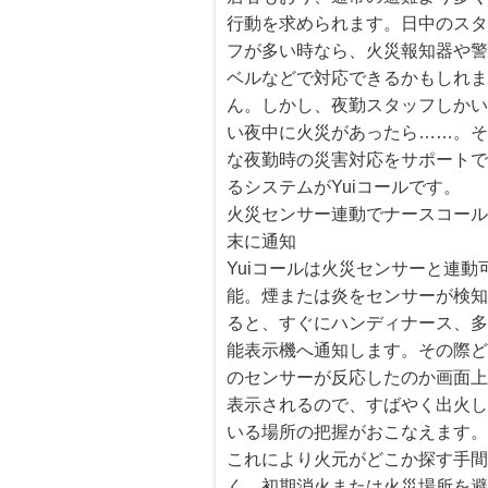
行動を求められます。日中のス
フが多い時なら、火災報知器や
ベルなどで対応できるかもしれ
ん。しかし、夜勤スタッフしか
い夜中に火災があったら……。
な夜勤時の災害対応をサポート
るシステムがYuiコールです。
火災センサー連動でナースコー
末に通知
Yuiコールは火災センサーと連動
能。煙または炎をセンサーが検
ると、すぐにハンディナース、
能表示機へ通知します。その際
のセンサーが反応したのか画面
表示されるので、すばやく出火
いる場所の把握がおこなえます
これにより火元がどこか探す手
く、初期消火または火災場所を