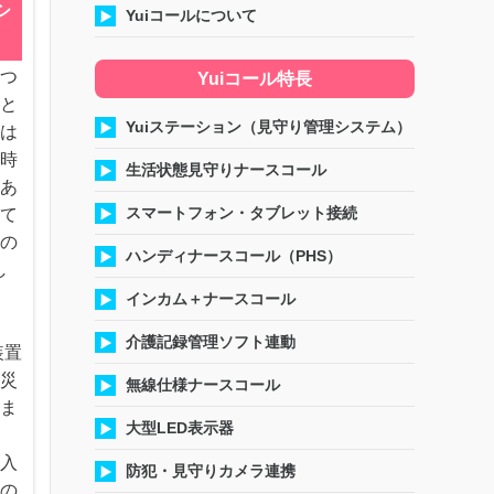
シ
Yuiコールについて
をつ
Yuiコール特長
ひと
Yuiステーション（見守り管理システム）
間は
る時
生活状態見守りナースコール
にあ
スマートフォン・タブレット接続
して
計の
ハンディナースコール（PHS）
し
インカム＋ナースコール
ル
介護記録管理ソフト連動
装置
火災
無線仕様ナースコール
れま
大型LED表示器
い入
防犯・見守りカメラ連携
くの