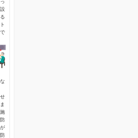
よっ
施設
まる
ート
切で
能な
させ
いま
隣施
消防
絡が
消防