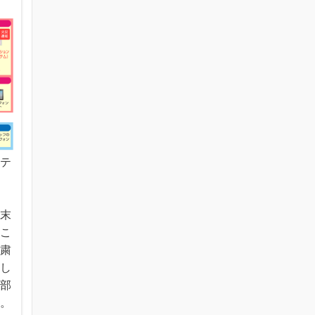
ステ
の
始末
。こ
自粛
かし
外部
す。