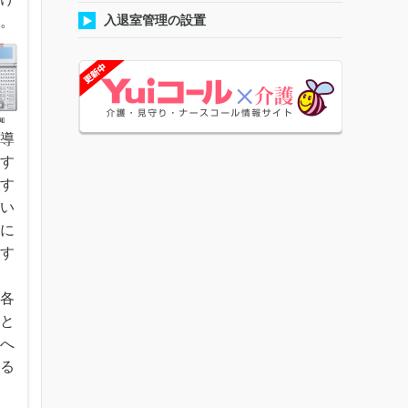
入退室管理の設置
す。
誘導
はす
をす
てい
室に
導す
、各
、と
機へ
する