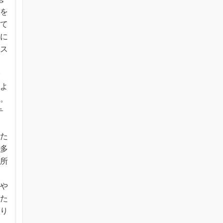
示を
して
設に
ース
で
率よ
す。
テ
れた
と多
場所
示
送や
した
たり