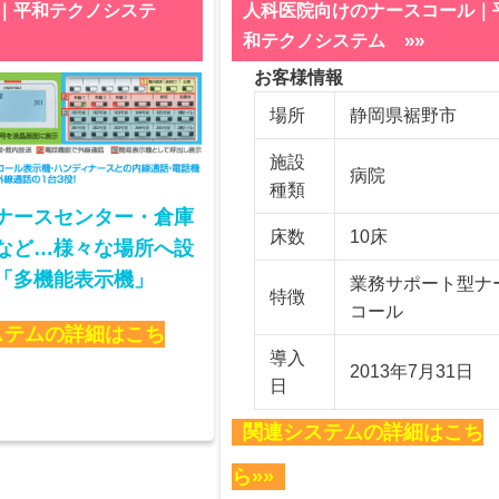
｜平和テクノシステ
人科医院向けのナースコール｜
»»
和テクノシステム
お客様情報
場所
静岡県裾野市
施設
病院
種類
ナースセンター・倉庫
床数
10床
など…様々な場所へ設
「多機能表示機」
業務サポート型ナ
特徴
コール
ステムの詳細はこち
導入
2013年7月31日
日
関連システムの詳細はこち
ら»»