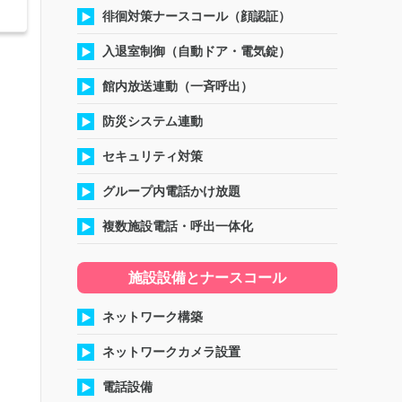
徘徊対策ナースコール（顔認証）
入退室制御（自動ドア・電気錠）
館内放送連動（一斉呼出）
防災システム連動
セキュリティ対策
グループ内電話かけ放題
複数施設電話・呼出一体化
施設設備とナースコール
ネットワーク構築
ネットワークカメラ設置
電話設備