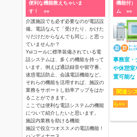
便利な機能教えちゃいま
機能付）
»»
»»
す！
ム
介護施設でも必ず必要なのが電話設
備。電話なんて「受けたり、かけた
りだけだからなんでも同じ」と思っ
ていませんか？
Yuiコールに標準装備されている電
事務室・
話システムは、多くの機能を持って
います。例えば通話録音や留守番、
や休憩室
迷惑電話防止、会議電話機能など。
置可能な
それらの機能を活用すれば、施設の
業務をサポートし効率アップをはか
関連シ
ることができます。
ら»»
ここでは便利な電話システムの機能
について紹介したいと思います。
施設内業務を助ける機能
施設で役立つオススメの電話機能！
ハンディナース