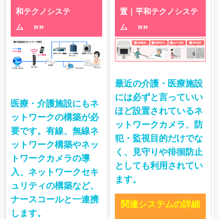
和テクノシステ
置｜平和テクノシステ
»»
»»
ム
ム
最近の介護・医療施設
には必ずと言っていい
医療・介護施設にもネ
ほど設置されているネ
ットワークの構築が必
ットワークカメラ、防
要です。有線、無線ネ
犯・監視目的だけでな
ットワーク構築やネッ
く、見守りや徘徊防止
トワークカメラの導
としても利用されてい
入、ネットワークセキ
ます。
ュリティの構築など、
ナースコールと一連携
関連システムの詳細
します。