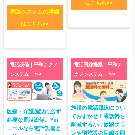
はこちら»»
関連システムの詳細
はこちら»»
電話設備｜平和テクノ
電話回線提案｜平和テ
»»
»»
システム
クノシステム
施設の電話回線につい
医療・介護施設に必ず
ておまかせ！通話料を
必要な電話設備。Yui
削減するかけ放題プラ
コールなら電話設備と
ンや別施設の回線を同