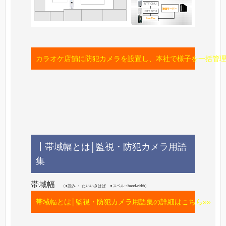
カラオケ店舖に防犯カメラを設置し、本社で様子を一括管理
┃帯域幅とは│監視・防犯カメラ用語
集
帯域幅
（●読み ： たいいきはば ●スペル : bandwidth）
帯域幅とは│監視・防犯カメラ用語集の詳細はこちら»»