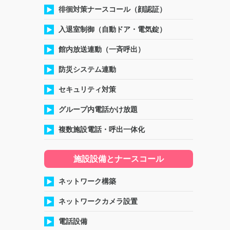
徘徊対策ナースコール（顔認証）
入退室制御（自動ドア・電気錠）
館内放送連動（一斉呼出）
防災システム連動
セキュリティ対策
グループ内電話かけ放題
複数施設電話・呼出一体化
施設設備とナースコール
ネットワーク構築
ネットワークカメラ設置
電話設備