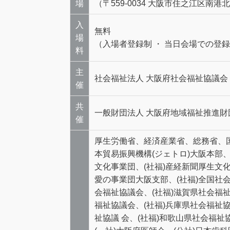
場
（〒559-0034 大阪市住之江区南港北1
入
無料
場
（入場者登録制 ・ 当日会場での登
料
主
社会福祉法人 大阪府社会福祉協議会 
催
共
一般財団法人 大阪府地域福祉推進財
催
厚生労働省、経済産業省、総務省、
本貿易振興機構(ジェトロ)大阪本部、
文化事業団、(社福)産経新聞厚生文化
愛の事業団大阪支部、(社福)全国社会
会福祉協議会、(社福)滋賀県社会福祉
福祉協議会、(社福)兵庫県社会福祉協
祉協議 会、(社福)和歌山県社会福