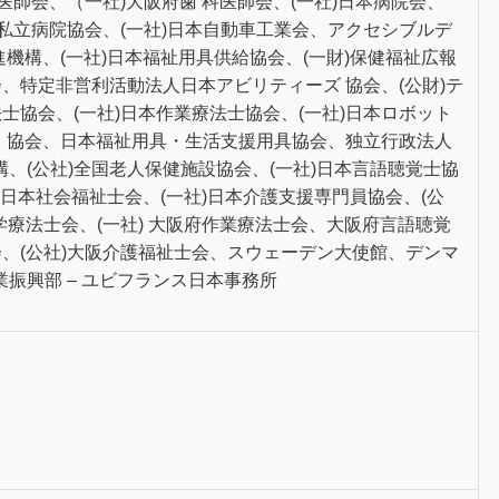
科医師会、（一社)大阪府歯 科医師会、(一社)日本病院会、
府私立病院協会、(一社)日本自動車工業会、アクセシブルデ
進機構、(一社)日本福祉用具供給協会、(一財)保健福祉広報
会、特定非営利活動法人日本アビリティーズ 協会、(公財)テ
士協会、(一社)日本作業療法士協会、(一社)日本ロボット
ス 協会、日本福祉用具・生活支援用具協会、独立行政法人
、(公社)全国老人保健施設協会、(一社)日本言語聴覚士協
社)日本社会福祉士会、(一社)日本介護支援専門員協会、(公
学療法士会、(一社) 大阪府作業療法士会、大阪府言語聴覚
会、(公社)大阪介護福祉士会、スウェーデン大使館、デンマ
振興部 – ユビフランス日本事務所