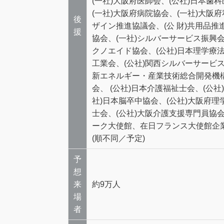
(一社)大阪府医師会、(公社)日本歯
(一社)大阪府病院協会、(一社)大阪
後
ザイン推進協議会、(公 財)共用品推
援
協会、(一社)シルバーサービス振興
クノエイド協会、(公社)日本理学療法
工業会、(公社)関西シルバーサービ
新エネルギー・産業技術総合開発機構
会、 (公社)日本介護福祉士会、(公
社)日本脳卒中協会、(公社)大阪府理
士会、(公社)大阪介護支援専門員協
ーク大使館、在日フランス大使館企業
(順不同／予定)
予
想
来
約9万人
場
者