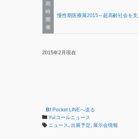
同
時
慢性期医療展2015～超高齢社会を
開
催
2015年2月現在
B!
Pocket
LINEへ送る
Yuiコールニュース
ニュース
,
出展予定
,
展示会情報