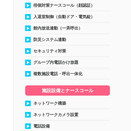
徘徊対策ナースコール（顔認証）
入退室制御（自動ドア・電気錠）
館内放送連動（一斉呼出）
防災システム連動
セキュリティ対策
グループ内電話かけ放題
複数施設電話・呼出一体化
施設設備とナースコール
ネットワーク構築
ネットワークカメラ設置
電話設備