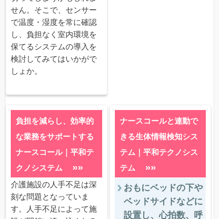
せん。そこで、センサー
で温度・湿度を常に確認
し、負担なく室内環境を
保てるシステムの導入を
検討してみてはいかがで
しょか。
負担を減らし、効率的
ナースコールと連動で
な業務をサポートする
きる生体情報検知シス
ナースコール｜平和テ
テム｜平和テクノシス
»»
»»
クノシステム
テム
介護施設の人手不足は深
おもにベッドの下や
刻な問題となっていま
ベッドサイドなどに
す。人手不足によって施
設置し、心拍数、呼