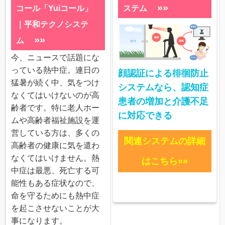
»»
コール「Yuiコール」
ステム
｜平和テクノシステ
»»
ム
今、ニュースで話題にな
っている熱中症。連日の
顔認証による徘徊防止
猛暑が続く中、気をつけ
システムなら、認知症
なくてはいけないのが高
患者の増加と介護不足
齢者です。特に老人ホー
に対応できる
ムや高齢者福祉施設を運
営している方は、多くの
関連システムの詳細
高齢者の健康に気を遣わ
なくてはいけません。熱
はこちら»»
中症は最悪、死亡する可
能性もある症状なので、
命を守るためにも熱中症
を起こさせないことが大
事になります。