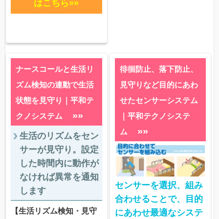
はこちら»»
ナースコールと生活リ
徘徊防止、落下防止、
ズム検知の連動で生活
見守りなど目的にあわ
状態を見守り｜平和テ
せたセンサーシステム
»»
クノシステム
｜平和テクノシステ
»»
ム
生活のリズムをセン
サーが見守り。設定
した時間内に動作が
なければ異常を通知
センサーを選択、組み
します
合わせることで、目的
【生活リズム検知・見守
にあわせ最適なシステ