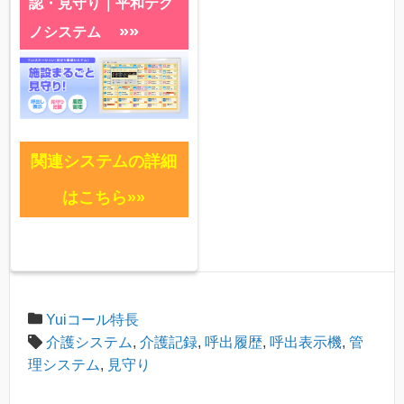
認・見守り｜平和テク
»»
ノシステム
関連システムの詳細
はこちら»»
Yuiコール特長
介護システム
,
介護記録
,
呼出履歴
,
呼出表示機
,
管
理システム
,
見守り