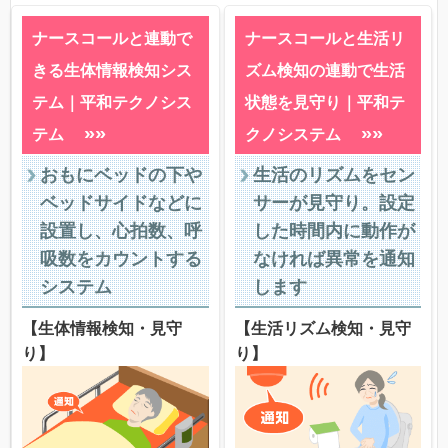
ナースコールと連動で
ナースコールと生活リ
きる生体情報検知シス
ズム検知の連動で生活
テム｜平和テクノシス
状態を見守り｜平和テ
»»
»»
テム
クノシステム
おもにベッドの下や
生活のリズムをセン
ベッドサイドなどに
サーが見守り。設定
設置し、心拍数、呼
した時間内に動作が
吸数をカウントする
なければ異常を通知
システム
します
【生体情報検知・見守
【生活リズム検知・見守
り】
り】