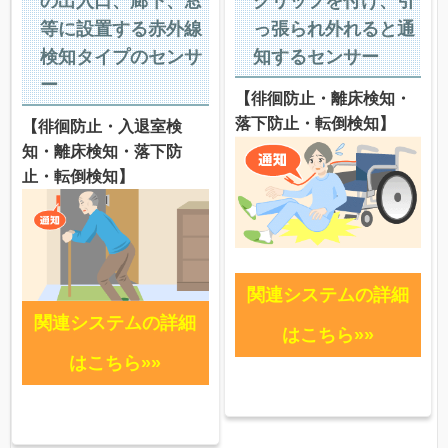
の出入口、廊下、窓
クリップを付け、引
等に設置する赤外線
っ張られ外れると通
検知タイプのセンサ
知するセンサー
ー
【徘徊防止・離床検知・
落下防止・転倒検知】
【徘徊防止・入退室検
知・離床検知・落下防
止・転倒検知】
関連システムの詳細
関連システムの詳細
はこちら»»
はこちら»»