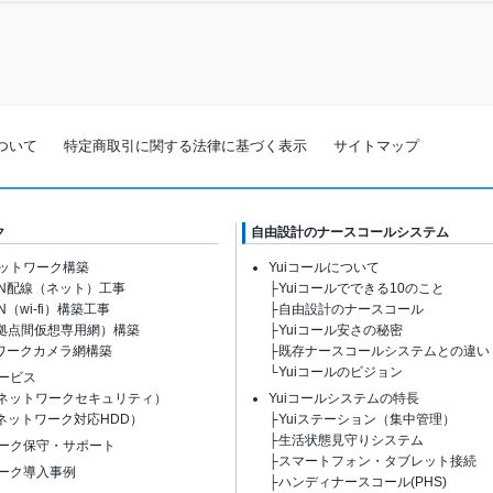
ついて
特定商取引に関する法律に基づく表示
サイトマップ
ク
自由設計のナースコールシステム
ネットワーク構築
Yuiコールについて
AN配線（ネット）工事
├
Yuiコールでできる10のこと
N（wi-fi）構築工事
├
自由設計のナースコール
（拠点間仮想専用網）構築
├
Yuiコール安さの秘密
ワークカメラ網構築
├
既存ナースコールシステムとの違い
└
Yuiコールのビジョン
ービス
（ネットワークセキュリティ）
Yuiコールシステムの特長
（ネットワーク対応HDD）
├
Yuiステーション（集中管理）
├
生活状態見守りシステム
ーク保守・サポート
├
スマートフォン・タブレット接続
ーク導入事例
├
ハンディナースコール(PHS)