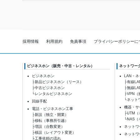
採用情報
利用規約
免責事項
プライバシーポリシーに
ビジネスホン（販売・中古・レンタル）
ネットワー
ビジネスホン
LAN・
├
新品ビジネスホン（リース）
├
有線L
├
中古ビジネスホン
├
無線LA
└
レンタルビジネスホン
├
VPN
└
ネット
回線手配
機器・サ
電話・ビジネスホン工事
├
UTM
├
新設（独立・開業）
└
NAS
├
移転（事務所引越）
├
増設（台数変更）
ネットワ
├
移設（レイアウト変更）
ネットワ
├
工事依頼の流れ