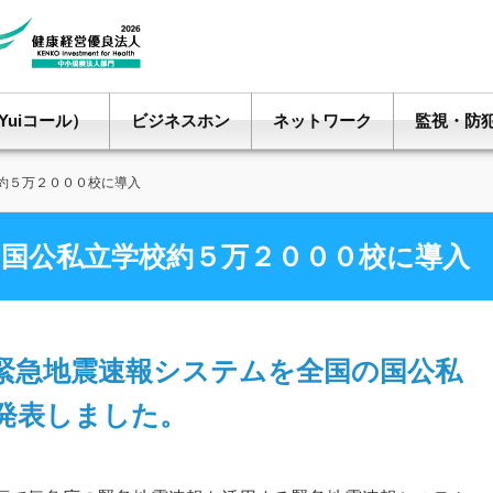
uiコール）
ビジネスホン
ネットワーク
監視・防
約５万２０００校に導入
国公私立学校約５万２０００校に導入
緊急地震速報システムを全国の国公私
発表しました。