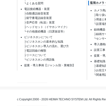
監視カメラ
└
よくある質問
電話接続機器・装置
カメラ商
├
自動通話録音装置
├
取り扱
├
留守番電話録音装置
├
用途と
├
音声応答（転送）装置
└
設置場
├
ヘッドセット（イヤホンマイク）
録画機器
└
その他接続機器（日課放送等）
├
録画サー
ビジネスホンについて
└
センサ
├
ビジネスホンの基本的な知識
導入価格
├
ビジネスホン導入の流れ、選び方
設置工事
├
電話回線の種類
├
リースについて
提案・導
└
ビジネスホンの用語集
基礎知識
提案・導入事例【ジャンル別・業種別】
├
基礎知
├
お役立
└
関連用
c Copyright 2000 - 2026 HEIWA TECHNO SYSTEM Ltd. All Rights Re