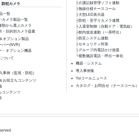
├
介護記録管理ソフト連動
・防犯カメラ
├
無線仕様ナースコール
品一覧
├
大型LED表示器
いカメラ製品一覧
├
防犯・見守りカメラ連携
種類から選ぶカメラ
├
入退室制御（自動ドア・電気錠）
所・目的別カメラ提案
├
館内放送連動（一斉呼出）
├
防災システム連動
＆オプション製品
├
セキュリティ対策
バー(NVR)
├
グループ内電話かけ放題
ー・オプション機器
└
複数施設電話・呼出一体化
について
機器・システム
導入事例集
入事例（監視・防犯）
Yuiコールニュース
＆お役立ちコンテンツ
カタログ・お問合せ（ナースコール）
識
ちコンテンツ
語
served.