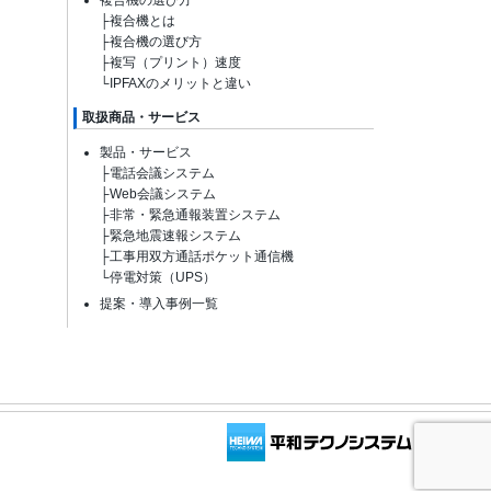
├
複合機とは
├
複合機の選び方
├
複写（プリント）速度
└
IPFAXのメリットと違い
取扱商品・サービス
製品・サービス
├
電話会議システム
├
Web会議システム
├
非常・緊急通報装置システム
├
緊急地震速報システム
├
工事用双方通話ポケット通信機
└
停電対策（UPS）
提案・導入事例一覧