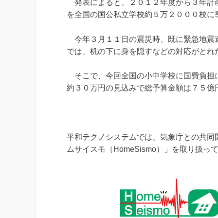
発表によると、２０１２年度から３年計画
を全国の国公私立学校約５万２０００校に
今年３月１１日の震災時、既に緊急地震速
では、机の下に身を隠すなどの対応がとれ
そこで、今回全国の小中学校に国費負担に
約３０万円の見込みで総予算金額は７５億
平和テクノシステムでは、気象庁との共同
ムサイスモ（HomeSismo）」を取り扱っ