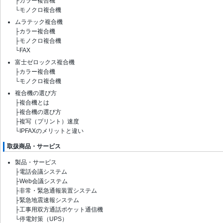
├
カラー複合機
└
モノクロ複合機
ムラテック複合機
├
カラー複合機
├
モノクロ複合機
└
FAX
富士ゼロックス複合機
├
カラー複合機
└
モノクロ複合機
複合機の選び方
├
複合機とは
├
複合機の選び方
├
複写（プリント）速度
└
IPFAXのメリットと違い
取扱商品・サービス
製品・サービス
├
電話会議システム
├
Web会議システム
├
非常・緊急通報装置システム
├
緊急地震速報システム
├
工事用双方通話ポケット通信機
└
停電対策（UPS）