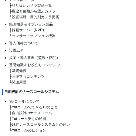
├
取り扱いカメラ製品一覧
├
用途と種類から選ぶカメラ
└
設置場所・目的別カメラ提案
録画機器＆オプション製品
├
録画サーバー(NVR)
└
センサー・オプション機器
導入価格について
設置工事
提案・導入事例（監視・防犯）
基礎知識＆お役立ちコンテンツ
├
基礎知識
├
お役立ちコンテンツ
└
関連用語
自由設計のナースコールシステム
Yuiコールについて
├
Yuiコールでできる10のこと
├
自由設計のナースコール
├
Yuiコール安さの秘密
├
既存ナースコールシステムとの違い
└
Yuiコールのビジョン