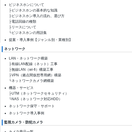
ビジネスホンについて
├
ビジネスホンの基本的な知識
├
ビジネスホン導入の流れ、選び方
├
電話回線の種類
├
リースについて
└
ビジネスホンの用語集
提案・導入事例【ジャンル別・業種別】
ネットワーク
LAN・ネットワーク構築
├
有線LAN配線（ネット）工事
├
無線LAN（wi-fi）構築工事
├
VPN（拠点間仮想専用網）構築
└
ネットワークカメラ網構築
機器・サービス
├
UTM（ネットワークセキュリティ）
└
NAS（ネットワーク対応HDD）
ネットワーク保守・サポート
ネットワーク導入事例
監視カメラ・防犯カメラ
カメラ商品一覧