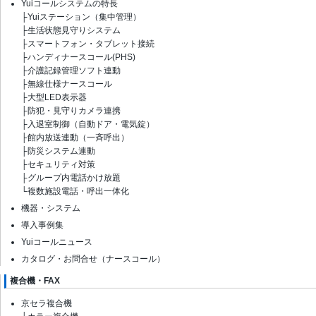
Yuiコールシステムの特長
├
Yuiステーション（集中管理）
├
生活状態見守りシステム
├
スマートフォン・タブレット接続
├
ハンディナースコール(PHS)
├
介護記録管理ソフト連動
├
無線仕様ナースコール
├
大型LED表示器
├
防犯・見守りカメラ連携
├
入退室制御（自動ドア・電気錠）
├
館内放送連動（一斉呼出）
├
防災システム連動
├
セキュリティ対策
├
グループ内電話かけ放題
└
複数施設電話・呼出一体化
機器・システム
導入事例集
Yuiコールニュース
カタログ・お問合せ（ナースコール）
複合機・FAX
京セラ複合機