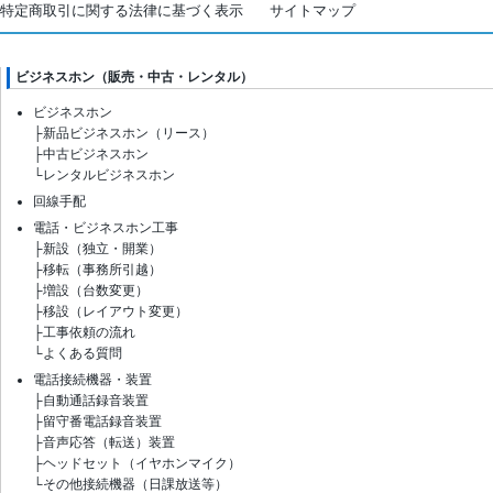
特定商取引に関する法律に基づく表示
サイトマップ
ビジネスホン（販売・中古・レンタル）
ビジネスホン
├
新品ビジネスホン（リース）
├
中古ビジネスホン
└
レンタルビジネスホン
回線手配
電話・ビジネスホン工事
├
新設（独立・開業）
├
移転（事務所引越）
├
増設（台数変更）
├
移設（レイアウト変更）
├
工事依頼の流れ
└
よくある質問
電話接続機器・装置
├
自動通話録音装置
├
留守番電話録音装置
├
音声応答（転送）装置
├
ヘッドセット（イヤホンマイク）
└
その他接続機器（日課放送等）