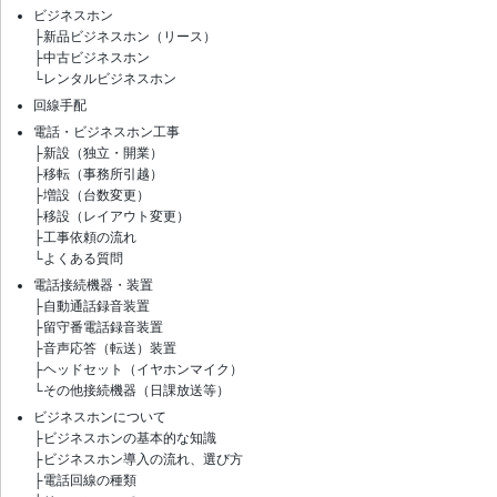
ビジネスホン
├
新品ビジネスホン（リース）
├
中古ビジネスホン
└
レンタルビジネスホン
回線手配
電話・ビジネスホン工事
├
新設（独立・開業）
├
移転（事務所引越）
├
増設（台数変更）
├
移設（レイアウト変更）
├
工事依頼の流れ
└
よくある質問
電話接続機器・装置
├
自動通話録音装置
├
留守番電話録音装置
├
音声応答（転送）装置
├
ヘッドセット（イヤホンマイク）
└
その他接続機器（日課放送等）
ビジネスホンについて
├
ビジネスホンの基本的な知識
├
ビジネスホン導入の流れ、選び方
├
電話回線の種類