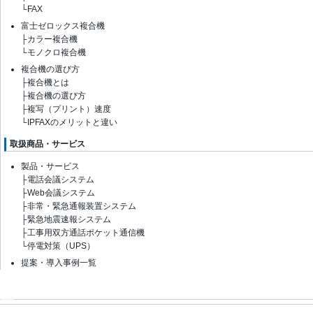
└
FAX
富士ゼロックス複合機
├
カラー複合機
└
モノクロ複合機
複合機の選び方
├
複合機とは
├
複合機の選び方
├
複写（プリント）速度
└
IPFAXのメリットと違い
取扱商品・サービス
製品・サービス
├
電話会議システム
├
Web会議システム
├
非常・緊急通報装置システム
├
緊急地震速報システム
├
工事用双方通話ポケット通信機
└
停電対策（UPS）
提案・導入事例一覧