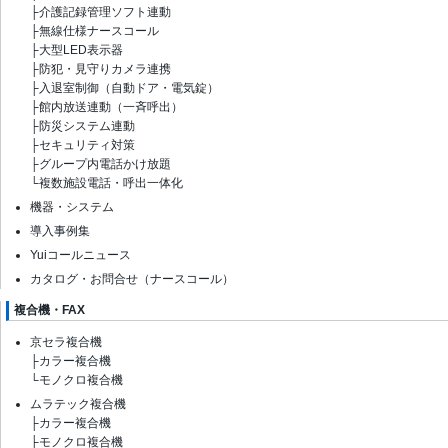
├
介護記録管理ソフト連動
├
無線仕様ナースコール
├
大型LED表示器
├
防犯・見守りカメラ連携
├
入退室制御（自動ドア・電気錠）
├
館内放送連動（一斉呼出）
├
防災システム連動
├
セキュリティ対策
├
グループ内電話かけ放題
└
複数施設電話・呼出一体化
機器・システム
導入事例集
Yuiコールニュース
カタログ・お問合せ（ナースコール）
複合機・FAX
京セラ複合機
├
カラー複合機
└
モノクロ複合機
ムラテック複合機
├
カラー複合機
├
モノクロ複合機