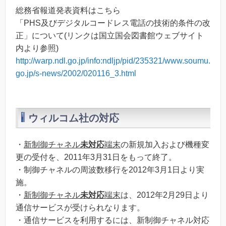
総務省報道発表資料はこちら
「PHS及びデジタルコードレス電話の技術的条件の改
正」について(リンクは国立国会図書館ウェブサイト
内より参照)
http://warp.ndl.go.jp/info:ndljp/pid/235321/www.soumu.
go.jp/s-news/2002/020116_3.html
ウィルコム社の対応
・
新制御チャネル
未対応
端末
の新規加入および機種変
更の受付を、2011年3月31日をもって終了。
・制御チャネルの周波数移行を2012年3月1日より実
施。
・
新制御チャネル
未対応
端末
は、2012年2月29日より
通信サービスが受けられなります。
・通信サービスを利用するには、新制御チャネル対応