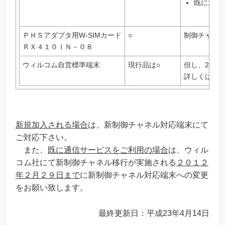
既に通信
ＰＨＳアダプタ用W-SIMカード
○
制御チャネ
ＲＸ４１０ＩＮ－０８
ウィルコム自営標準端末
現行品は
○
但し、200
詳しくは、
新規加入される場合
は、新制御チャネル対応端末にて
ご対応下さい。
また、
既に通信サービスをご利用の場合
は、ウィル
コム社にて新制御チャネル移行が実施される
２０１２
年２月２９日まで
に新制御チャネル対応端末への変更
をお願い致します。
最終更新日：平成23年4月14日