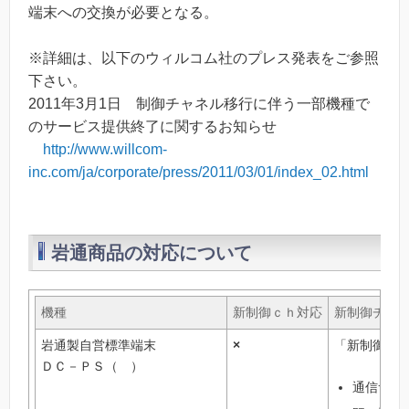
端末への交換が必要となる。
※詳細は、以下のウィルコム社のプレス発表をご参照
下さい。
2011年3月1日 制御チャネル移行に伴う一部機種で
のサービス提供終了に関するお知らせ
http://www.willcom-
inc.com/ja/corporate/press/2011/03/01/index_02.html
岩通商品の対応について
機種
新制御ｃｈ対応
新制御チャ
岩通製自営標準端末
×
「新制御チ
ＤＣ－ＰＳ（ ）
通信サー