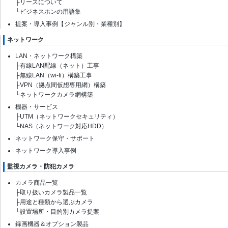
├
リースについて
└
ビジネスホンの用語集
提案・導入事例【ジャンル別・業種別】
ネットワーク
LAN・ネットワーク構築
├
有線LAN配線（ネット）工事
├
無線LAN（wi-fi）構築工事
├
VPN（拠点間仮想専用網）構築
└
ネットワークカメラ網構築
機器・サービス
├
UTM（ネットワークセキュリティ）
└
NAS（ネットワーク対応HDD）
ネットワーク保守・サポート
ネットワーク導入事例
監視カメラ・防犯カメラ
カメラ商品一覧
├
取り扱いカメラ製品一覧
├
用途と種類から選ぶカメラ
└
設置場所・目的別カメラ提案
録画機器＆オプション製品