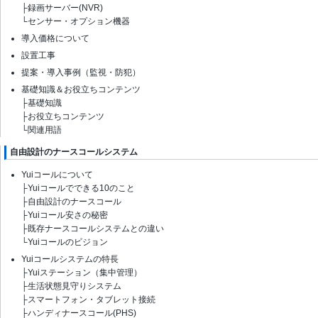
├
録画サーバー(NVR)
└
センサー・オプション機器
導入価格について
設置工事
提案・導入事例（監視・防犯）
基礎知識＆お役立ちコンテンツ
├
基礎知識
├
お役立ちコンテンツ
└
関連用語
自由設計のナースコールシステム
Yuiコールについて
├
Yuiコールでできる10のこと
├
自由設計のナースコール
├
Yuiコール安さの秘密
├
既存ナースコールシステムとの違い
└
Yuiコールのビジョン
Yuiコールシステムの特長
├
Yuiステーション（集中管理）
├
生活状態見守りシステム
├
スマートフォン・タブレット接続
├
ハンディナースコール(PHS)